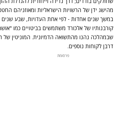
שחולקים בודדים; דרך נדירה וייחודית להגדלת הה
מהישג ידן של הרשויות הישראליות ומאוזניהם החטט
במשך שנים אחדות - לפי אחת העדויות, שבע שנים -
קורבנותיו של אלכורד משתמשים בביטויים כמו "או
שבמהלכה נהנו מהתשואה הדמיונית. המוניטין של ה
דרבן לקוחות נוספים.
פרסומת