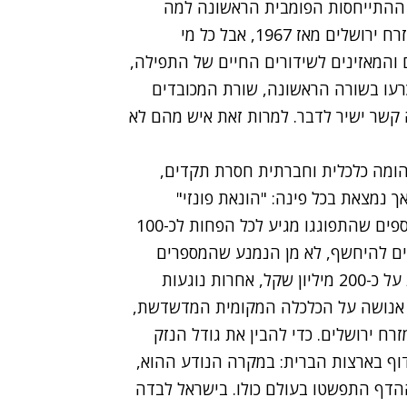
ה ההתייחסות הפומבית הראשונה למה
שנראה כמו מעשה ההונאה הגדול ביותר בתולדות מזרח ירושלים מאז 1967, אבל כל מי
והמאזינים לשידורים החיים של התפילה,
רעו בשורה הראשונה, שורת המכובדים
קשר ישיר לדבר. למרות זאת איש מהם לא
הומה כלכלית וחברתית חסרת תקדים,
נמצאת בכל פינה: "הונאת פונזי"
שמאחוריה עומד עלי אלכורד, חלפן כספים. היקף הכספים שהתפוגגו מגיע לכל הפחות לכ-100
ים להיחשף, לא מן הנמנע שהמספרים
גבוהים משמעותית; הערכות שמרניות פחות מדברות על כ-200 מיליון שקל, אחרות נוגעות
 אנושה על הכלכלה המקומית המדשדשת,
ח ירושלים. כדי להבין את גודל הנזק
וף בארצות הברית: במקרה הנודע ההוא,
ההדף התפשטו בעולם כולו. בישראל לבדה