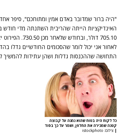
"היה ברור שמדובר באדם אמין ומתוחכם", סיפר אחד
האינדיקציות הייתה שהריבית השתנתה מדי חודש בש
705.10 דולר, ובח
לאחור אני יכול לומר שהסכומים החודשיים גדלו בהד
התחושה שההכנסות גדלות ושהן עתידות להמשיך לגד
כל לקוח היה בטוח שהוא נמנה על קבוצה
קטנה שמכירה את החלפן, ושמר על כך בסוד
|
צילום: istockphoto