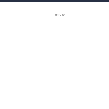
ופנה
דיגיטל
פרסומת