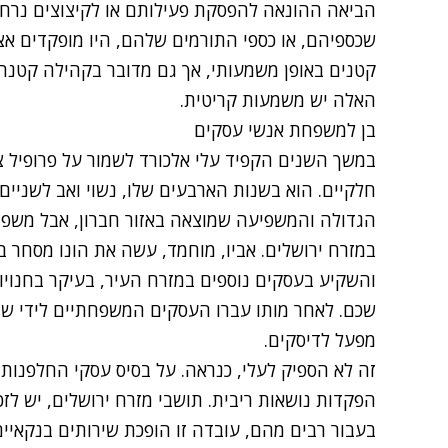
הביאה ההונאה להפסקת פעילותם או לקיצוצים נרחבי
שכספיהם, או כספי התורמים שלהם, היו מופקדים אצ
קטנים באופן משמעותי, אך גם מדובר בקהילה קטנה 
האלה יש משמעות קריטית.
בן למשפחת אנשי עסקים
במשך השנים הקפיד עלי אלכורד לשמור על פרופיל צנ
חלקיים. הוא בשנות הארבעים שלו, נשוי ואב לשניי
הגדולה והמשפיעה שמוצאה באזור חברון, אבל מש
במזרח ירושלים. אביו, מוחמד, עשה את הונו מסחר ב
והשקיע בעסקים נוספים במזרח העיר, בעיקר בחנויות
שכם. לאחר מותו עברו העסקים המשפחתיים לידי שני 
מפעל לדיסקים.
זה לא הספיק לעלי, כנראה. על בסיס עסקי החלפנ
הפקדות נושאות ריבית. תושבי מזרח ירושלים, יש לזכ
בעבור רבים מהם, עובדה זו הופכת שירותים בנקאיים 