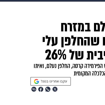
בריאות
HIX
ספורט
כסף
הורים
עיצוב הבית
א
לם במזרח
שים
מתכונים
פרויקטים מיוחדים
ם שהחלפן עלי
ת של 26%
הפירמידה קרסה, החלפן נעלם, ואיתו
כלכלה המקומית
עקבו אחרינו בגוגל