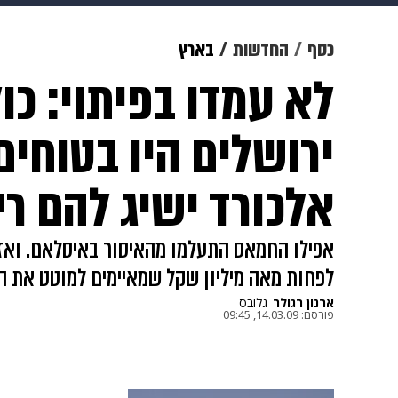
תרבות
צבא וביטחון
makoZ
כסף
החדשות
בארץ
לא עמדו בפיתוי: כו
גאווה
ויוה
משפט
תשעה חוד
ירושלים היו בטוחי
אלכורד ישיג להם ריבי
אפילו החמאס התעלמו מהאיסור באיסלאם. ואז 
לפחות מאה מיליון שקל שמאיימים למוטט את ה
ארנון רגולר
גלובס
פורסם:
14.03.09, 09:45