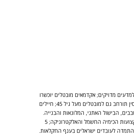
 למדעים מדויקים; אקדמאים מובטלים יוכשרו
כאחיות בעלות של כ-8 מיליון שקלים; תוכנית וויסקונסין תורחב גם למובטלים מעל גיל 45; חיילים
בים, הבישול האתני, המלונאות והבנייה.
יוקצו 20 מיליון שקלים לצורך מלגות לסטודנטים למקצועות הכימיה החשמל והאלקטרוניקה; 5
ת התמדה לעובדים ישראלים בענף החקלאות.