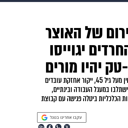
makoZ
בריאות
HIX
ספורט
כסף
הורים
עיצוב
רום של האוצר
תשעה חודשים
מתכונים
פרויקטים מיוחדים
רדים יגוייסו
טק יהיו מורים
עוד כוללת התוכנית הרחבה של תוכנית ויסקונסין מעל גיל 45, ייקור אחזקת עובדים
ישתלבו במעגל העבודה ובינתיים,
ות הכלכליות ביטלה פגישה עם קבוצת
עקבו אחרינו בגוגל