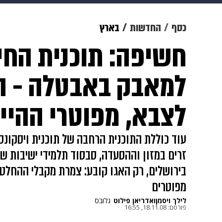
מוזיקה
תרבות
צבא וביטחון
כסף
החדשות
בארץ
חשיפה: תוכנית החי
דיגיטל
גאווה
ויוה
משפט
למאבק באבטלה - הח
לצבא, מפוטרי ההיי-
זרים במזון וההסעדה, סבסוד תלמידי ישיבות ש
בירושלים, רק האגו קובע: צמרת מקבלי ההחלט
מפוטרים
לילך ויסמן
ו
אדריאן פילוט
גלובס
פורסם:
18.11.08, 16:55