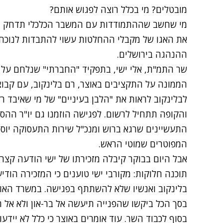
מובטלים? מי בכלל רוצה לפגוש אותם?
מי שחשב שההתמודדות עם המשבר הכלכלי תדחק הצ
את האגו של מקבלי ההחלטות עשוי להתבדות לנוכח 
ההנהגה בירושלים.
שר התמ"ת, אלי ישי, בתפקיד "החברתי" שנלחם על 
הממונה על התקציבים באוצר, רם בלינקוב, עם קבוצ
לבלינקוב לראות את "הלבן בעיניים" של מי שאיבד ר
והקופה תתחיל לרשום. לפגישה הוזמנו גם יו"ר ההס
התעשיינים שרגא ברוש ומנכ"ל שירות התעסוקה יוסי
המפוטרים שמוטי הראש.
אבל היום בבוקר קיבלה מזכירתו של ישי הודעה קצר
תוכנה חלוקות: מקורבי ישי טוענים כי המזכירה הודי
בלינקוב ואנשיו שלא להשתתף בפגישה. במשרד האוצר
בסך הכל ביקשו שהפנייה תיעשה אל בר-און ולא אל 
בסוף לכבוד השר. עוד אומרים באוצר כי כלל לא יידע