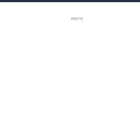
 הבית
אופנה
פרסומת