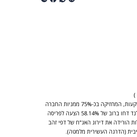
האוסטרלית, הגישה בקשה לכינוס נכסים. לקרן ההשקעות, המחזיקה בכ-75% ממניות החברה
הישראלית, מונה מנהל מיוחד לאחר שנושיה בניו-זילנד דחו ברוב של 58.14% הצעה לפריסה
דפי זהב