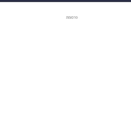
ופנה
דיגיטל
פרסומת