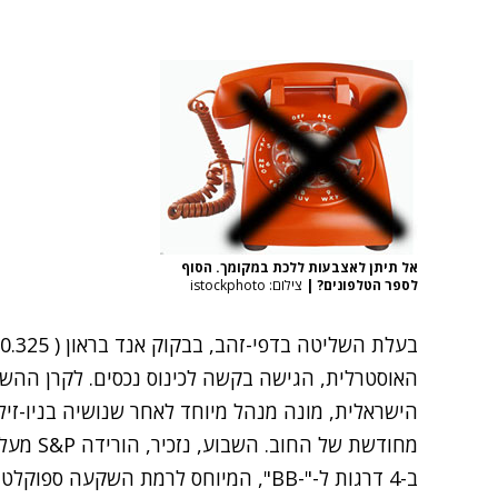
אל תיתן לאצבעות ללכת במקומך. הסוף
לספר הטלפונים?
|
צילום: istockphoto
בעלת השליטה בדפי-זהב,
בבקוק אנד בראון
( 0.325 )
מחודשת של החוב. השבוע, נזכיר, הורידה S&P מעלות הורידה את דירוג האג"ח של
ב-4 דרגות ל-"-BB", המיוחס לרמת השקעה ספוקלטיבית (הדרגה העשירית מלמטה).