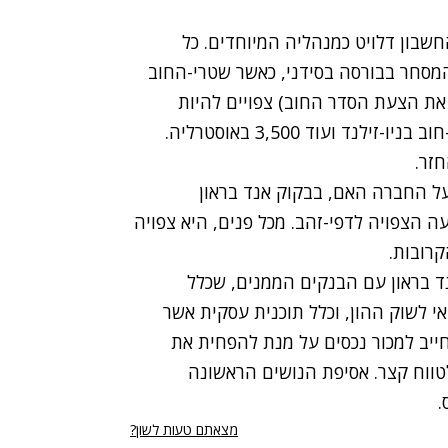
חשבון דלויט כמנהליה המיוחדים. כל
מסחר בבורסה בסידני, כאשר שטרי-החוב
 את הצעת הסדר החוב) צפויים להיות
מושעים מהמסחר אף הם. לקרן 4,500 מחזיקי שטרי-חוב בניו-זילנד ועוד 3,500 באוסטרליה.
זר.
על החברה האם, בבקוק אנד בראון
ה הצפויה לדפי-זהב. מכל פנים, היא צפויה
רובות.
 בראון עם הבנקים הממנים, שכלל
 לשוק ההון, וכלל תוכנית עסקית אשר
חייב למכור נכסים על מנת להפחית את
טווח קצר. אסיפת הנושים הראשונה
מצאתם טעות לשון?