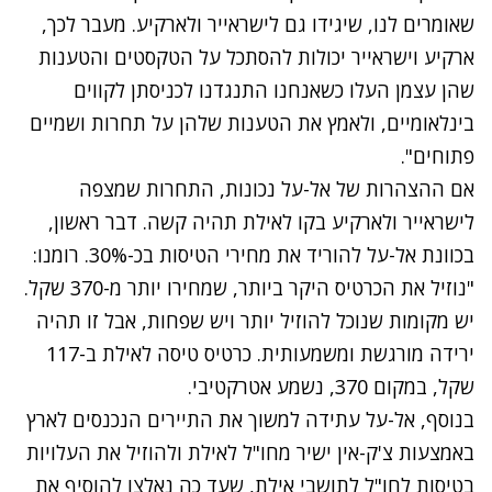
שאומרים לנו, שיגידו גם לישראייר ולארקיע. מעבר לכך,
ארקיע וישראייר יכולות להסתכל על הטקסטים והטענות
שהן עצמן העלו כשאנחנו התנגדנו לכניסתן לקווים
בינלאומיים, ולאמץ את הטענות שלהן על תחרות ושמיים
פתוחים".
אם ההצהרות של אל-על נכונות, התחרות שמצפה
לישראייר ולארקיע בקו לאילת תהיה קשה. דבר ראשון,
בכוונת אל-על להוריד את מחירי הטיסות בכ-30%. רומנו:
"נוזיל את הכרטיס היקר ביותר, שמחירו יותר מ-370 שקל.
יש מקומות שנוכל להוזיל יותר ויש שפחות, אבל זו תהיה
ירידה מורגשת ומשמעותית. כרטיס טיסה לאילת ב-117
שקל, במקום 370, נשמע אטרקטיבי.
בנוסף, אל-על עתידה למשוך את התיירים הנכנסים לארץ
באמצעות צ'ק-אין ישיר מחו"ל לאילת ולהוזיל את העלויות
בטיסות לחו"ל לתושבי אילת, שעד כה נאלצו להוסיף את