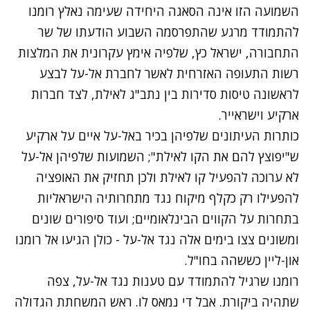
השמועה הזו אינה הסאגה היחידה שעימה נאלץ רומנו
להתמודד מרגע שהתפרסמה השבוע הודעתו של שר
התחבורה, ישראל כץ, שלפיה אימץ עקרונית את המלצות
רשות התעופה האזרחית לאשר לחברת אל-על לבצע
לראשונה טיסות סדירות בין נתב"ג לאילת, לצד חברות
ארקיע וישראייר.
כותרות העיתונים שלפיהן בכיר באל-על איים על ארקיע
ש"יפוצץ להם את הקו לאילת"; השמועות שלפיהן אל-על
לא ערוכה להפעיל קו לאילת ולכן תחזיק את האופציה
להפעילו רק כקלף מיקוח נגד מתחרותיה הישראליות
בתחרות על הקווים הבינלאומיים; ועוד סיפורים שונים
ומשונים צצו בימים אלה נגד אל-על - כולן הגיעו אל רומנו
און-ליין כששהה בחו"ל.
רומנו שרגיל להתמודד עם טענות נגד אל-על, צפה
שתהיה ביקורת. אבל די נמאס לו. ראש המשחתת הגדולה