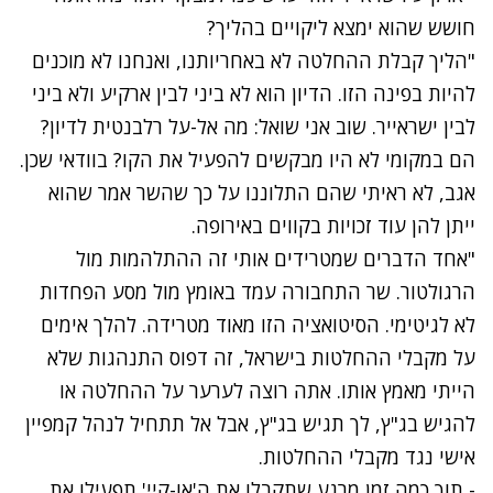
חושש שהוא ימצא ליקויים בהליך?
"הליך קבלת ההחלטה לא באחריותנו, ואנחנו לא מוכנים
להיות בפינה הזו. הדיון הוא לא ביני לבין ארקיע ולא ביני
לבין ישראייר. שוב אני שואל: מה אל-על רלבנטית לדיון?
הם במקומי לא היו מבקשים להפעיל את הקו? בוודאי שכן.
אגב, לא ראיתי שהם התלוננו על כך שהשר אמר שהוא
ייתן להן עוד זכויות בקווים באירופה.
"אחד הדברים שמטרידים אותי זה ההתלהמות מול
הרגולטור. שר התחבורה עמד באומץ מול מסע הפחדות
לא לגיטימי. הסיטואציה הזו מאוד מטרידה. להלך אימים
על מקבלי ההחלטות בישראל, זה דפוס התנהגות שלא
הייתי מאמץ אותו. אתה רוצה לערער על ההחלטה או
להגיש בג"ץ, לך תגיש בג"ץ, אבל אל תתחיל לנהל קמפיין
אישי נגד מקבלי ההחלטות.
- תוך כמה זמן מרגע שתקבלו את ה'או-קיי' תפעילו את