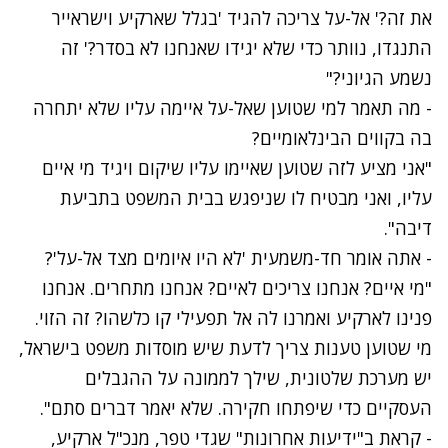
את זה?' אל-על צריכה להגיד 'בגלל שארקיע וישראייר
התנגדו, נוותר כדי שלא יגידו שאנחנו לא בסדר?' זה
נשמע הגיוני?"
- מה תאמר למי שטוען שאל-על איימה עליו שלא יתחרה
בה בקווים הבינלאומיים?
"אני מציע לזה שטוען שאיימו עליו שיקום ויגיד מי איים
עליו, ואני מבטיח לו שניפגש בבית המשפט בתביעת
דיבה".
- אתה אומר חד-משמעית 'לא היו איומים מצד אל-על'?
"מי איים? אנחנו צריכים לאיים? אנחנו מתחרים. אנחנו
פנינו לארקיע ואמרנו לה אל תפעילי קו כלשהו? זה הזוי.
מי שטוען טענות צריך לדעת שיש מוסדות משפט בישראל,
יש מערכת שלטונית, שילך לממונה על ההגבלים
העסקיים כדי שיפתחו חקירה. שלא יאמר דברים סתם".
- קראת ב"ידיעות אחרונות" שגדי טפר, מנכ"ל ארקיע,