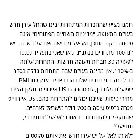
רומנו מציע שהחברות המתחרות יבינו שהחל עידן חדש
בעולם התעופה. "מדיניות השמיים הפתוחים" אינה
סיסמה ריקה מתוכן, ואל-על מרגישה זאת על בשרה. "יש
לנו 100 מתחרים בנתב"ג. מאז שאני בתפקיד נכנסו
לפעולה 30 חברות תעופה חדשות והתחרות עלתה
ב-110%. אין מדינה בעולם שבה התחרות גדלה בסדר
גודל כזה. המתחרים שלנו הם תאגידי ענק כמו BMI
שפועלת מלונדון, לופטהנזה ו-US איירווייס. חלקן הציגו
מחירי טיסות שאיננו יכולים להתחרות בהם. US איירווייס
מכרה כרטיס טיסה ב-700 דולר מישראל לארה"ב,
שהתקשינו להתחרות בו. אמרו לאל-על 'תתמודדי,
תתייעלי'.
"לא רק לאל-על יש עידן חדש. את אותם טקסטים