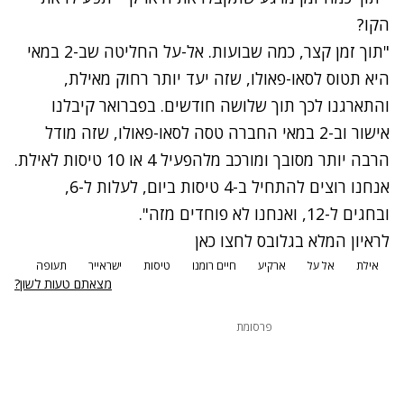
הקו?
"תוך זמן קצר, כמה שבועות. אל-על החליטה שב-2 במאי
היא תטוס לסאו-פאולו, שזה יעד יותר רחוק מאילת,
והתארגנו לכך תוך שלושה חודשים. בפברואר קיבלנו
אישור וב-2 במאי החברה טסה לסאו-פאולו, שזה מודל
הרבה יותר מסובך ומורכב מלהפעיל 4 או 10 טיסות לאילת.
אנחנו רוצים להתחיל ב-4 טיסות ביום, לעלות ל-6,
ובחגים ל-12, ואנחנו לא פוחדים מזה".
לראיון המלא בגלובס לחצו כאן
אילת
אל על
ארקיע
חיים רומנו
טיסות
ישראייר
תעופה
מצאתם טעות לשון?
פרסומת