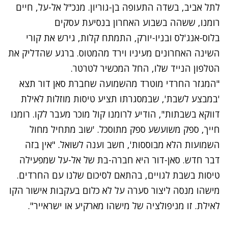
לתל אביב, בשדה התעופה בן-גוריון. מנכ"ל אל-על, חיים
רומנו, ששהה בשבוע האחרון בנסיעת עסקים
בלוס-אנג'לס ובניו-יורק, התמתח קלות, גירש את קורי
השינה האחרונים מעיניו וירד מהמטוס. ברגע שהדליק את
הטלפון הנייד שלו, החל המכשיר לטרטר.
"המגזר החרדי מוטרד מהשמועה שחברת סאן דור תצא
'במבצע לשבת', שבמסגרתו תציע טיסות מוזלות לאילת
דווקא בשבתות", הודיע לרומנו קול מוכר מעבר לקו. רומנו
חייך, ספק משועשע ספק מתוסכל. 'שוב מתחיל מחול
השמועות הלא מבוססות', חשב וענה לשואל. "אין בזה
דבר חדש. סאן-דור היא חברה-בת של אל-על שמפעילה
טיסות בשבת לגויים, בהתאם לסיכום שלנו עם החרדים.
מישהו מנסה ליצור סערה על לא כלום בעקבות אישור הקו
לאילת. זו מניפולציה של מישהו מארקיע או ישראייר".