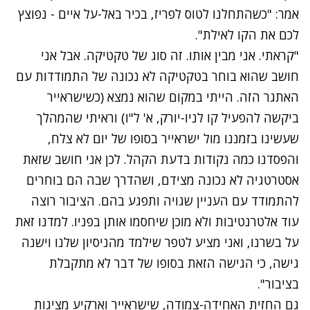
אמר: "כשהתחלנו לטוס לפריז, בכיר באל-על איים - נפוצץ
לכם את הקו לאילת".
"קראתי. אני מבין אותו. זה סוג של טקטיקה. אבל אני
חושב שהוא בוחר בטקטיקה לא נכונה של התמודדות עם
האתגר הזה. הייתי במקום שהוא נמצא (כשישראייר
ביקשה להפעיל קו לניו-יורק, א' ל"ו) וראיתי שהמהלך
שעשינו בזמננו מול ישראייר בסופו של יום לא צלח,
והפסדנו כמה נקודות בדעת הקהל. לכן אני חושב שזאת
אסטרטגיה לא נכונה מצידם, ושהדרך שבה הם בוחרים
להתמודד עם העניין שגויה ותפגע בהם. הציבור רוצה
עוד אלטרנטיבות ולא מוכן שיחסמו אותן בפניו. למדנו זאת
על בשרנו, ואני מציע לטפר שילמד מהניסיון שלנו וישנה
גישה, כי הגישה הזאת בסופו של דבר לא מתקבלת
בציבור".
גם החזית האחידה-צמודה, שישראייר וארקיע מציגות