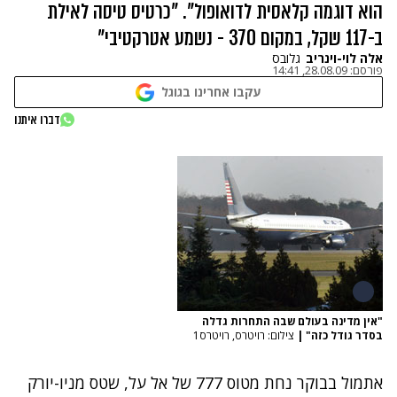
הוא דוגמה קלאסית לדואופול". "כרטיס טיסה לאילת
ב-117 שקל, במקום 370 - נשמע אטרקטיבי"
אלה לוי-וינריב
גלובס
פורסם:
28.08.09, 14:41
עקבו אחרינו בגוגל
דברו איתנו
"אין מדינה בעולם שבה התחרות גדלה
בסדר גודל כזה"
|
צילום: רויטרס, רויטרס1
אתמול בבוקר נחת מטוס 777 של אל על, שטס מניו-יורק