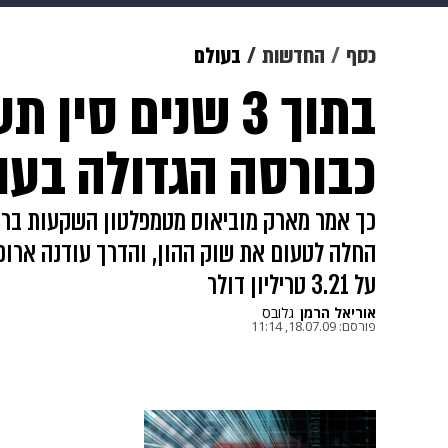
מוזיקה
תרבות
צבא וביטחון
כסף
החדשות
בעולם
בתוך 3 שנים סי
דיגיטל
גאווה
ויוה
משפט
כבורסה הגדולה בעו
כך אמר מארק מוביאוס מטמפלטון השקעות בראיו
החלה לטעום את שוק ההון, והדרך עודנה ארוכ
על 3.21 טריליון דולר
אוריאל הרמן
גלובס
פורסם:
18.07.09, 11:14