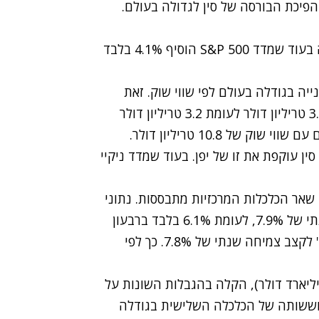
פיכת הבורסה של סין לגדולה בעולם.
מדד שנחאי המשולב עלה ב-75% מאז תחילת השנה בעוד שמדד S&P 500 הוסיף 4.1% בלבד
ייה בגודלה בעולם לפי שווי שוק. זאת
לאחר שמדד שנחאי המשולב הגיע לשווי שוק של 3.21 טריליון דולר לעומת 3.2 טריליון דולר
של 10.8 טריליון דולר.
ם שהבורסה של סין עוקפת את זו של יפן. בעוד שמדד ניקיי
 שאר הכלכלות המרכזיות מתבססות. נתוני
התמ"ג של הרבעון השני הצביעו על קצב צמיחה שנתי של 7.9%, לעומת 6.1% בלבד ברבעון
הראשון ומעל תחזיות אנליסטים בסקר של "בלומברג" לקצב צמיחה שנתי של 7.8%. כך לפי
 התמריצים של סין בת 4 טריליון היואן (586 מיליארד דולר), הקלה בהגבלות השונות על
וששותה של הכלכלה השלישית בגודלה