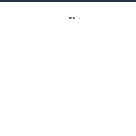
 הבית
אופנה
פרסומת