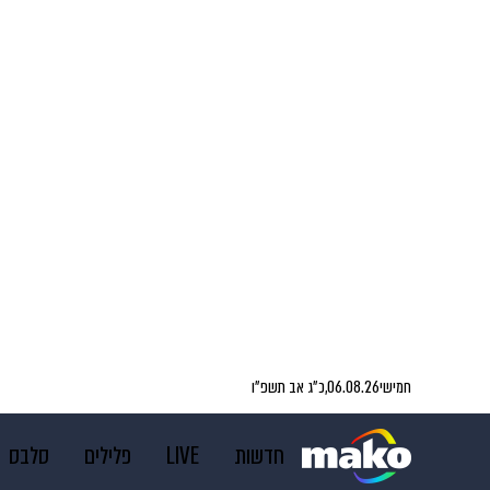
חמישי
06.08.26,
כ״ג אב תשפ״ו
חדשות
LIVE
פלילים
סלבס