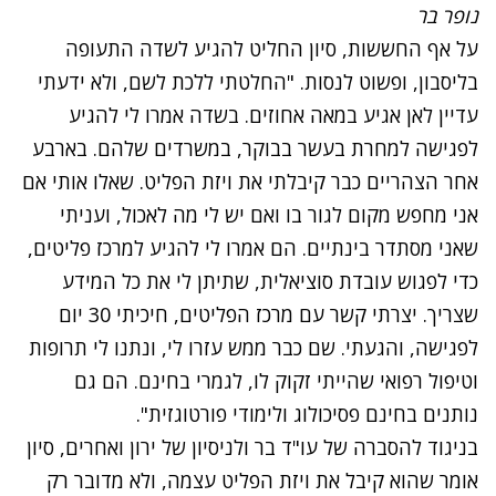
נופר בר
על אף החששות, סיון החליט להגיע לשדה התעופה
בליסבון, ופשוט לנסות. "החלטתי ללכת לשם, ולא ידעתי
עדיין לאן אגיע במאה אחוזים. בשדה אמרו לי להגיע
לפגישה למחרת בעשר בבוקר, במשרדים שלהם. בארבע
אחר הצהריים כבר קיבלתי את ויזת הפליט. שאלו אותי אם
אני מחפש מקום לגור בו ואם יש לי מה לאכול, ועניתי
שאני מסתדר בינתיים. הם אמרו לי להגיע למרכז פליטים,
כדי לפגוש עובדת סוציאלית, שתיתן לי את כל המידע
שצריך. יצרתי קשר עם מרכז הפליטים, חיכיתי 30 יום
לפגישה, והגעתי. שם כבר ממש עזרו לי, ונתנו לי תרופות
וטיפול רפואי שהייתי זקוק לו, לגמרי בחינם. הם גם
נותנים בחינם פסיכולוג ולימודי פורטוגזית".
בניגוד להסברה של עו"ד בר ולניסיון של ירון ואחרים, סיון
אומר שהוא קיבל את ויזת הפליט עצמה, ולא מדובר רק