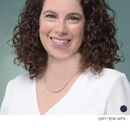
צילום: ארקדי רסקין