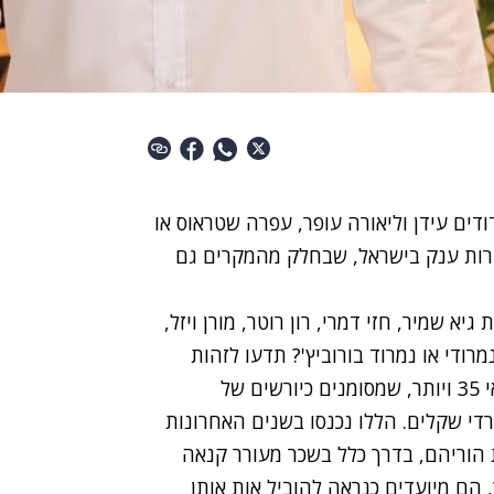
דים עידן וליאורה עופר, עפרה שטראוס או
ברות ענק בישראל, שבחלק מהמקרים גם
 שמיר, חזי דמרי, רון רוטר, מורן ויזל,
נמרודי או נמרוד בורוביץ'? תדעו לזהות
אותם ברחוב? מדובר בשורה של צעירים, רובם בגילאי 35 ויותר, שמסומנים כיורשים של
די שקלים. הללו נכנסו בשנים האחרונות
 הוריהם, בדרך כלל בשכר מעורר קנאה
הם מיועדים כנראה להוביל אות אותן