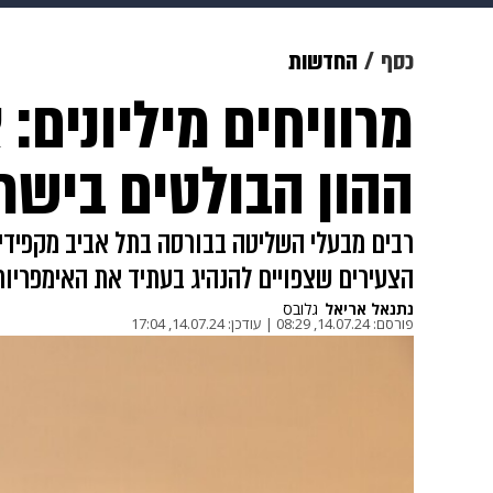
מוזיקה
תרבות
צבא וביטחון
כסף
החדשות
מרוויחים מיליונים:
דיגיטל
גאווה
ויוה
משפט
ההון הבולטים בישר
רבים מבעלי השליטה בבורסה בתל אביב מקפידים
הצעירים שצפויים להנהיג בעתיד את האימפריות
נתנאל אריאל
גלובס
פורסם:
14.07.24, 08:29
|
עודכן:
14.07.24, 17:04