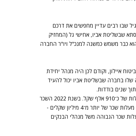
לדוגמה את נבו גל. בשנת 2017, כשהוא בן 32, גיל שבו רבים עדיין מחפשים את דרכם
תא שבשליטת אביו, אחישי גל (המחזיק
 הוא כבר משמש כמשנה למנכ"ל ויו"ר החברה
ח איילון, וקודם לכן היה מנהל יחידת
 שלו בחברה שבשליטת אביו יכול להעיד
תוך שנים בודדות.
כך, בשנה שהצטרף לאיסתא קיבל גל ג'וניור שכר בעלות של כ־910 אלף שקל. בשנת 2022 השכר
עמד כבר על 2.7 מיליון שקל ובשנת 2023 הוא נהנה מעלות שכר של יותר מ־4 מיליון שקלים -
עלות שכר הגבוהה משל מנהלי הבנקים