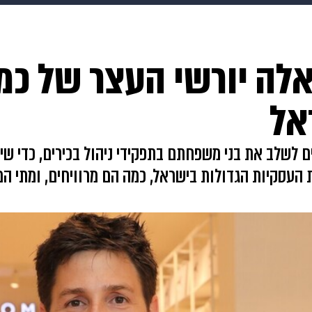
makoZ
בריאות
HIX
ספורט
כסף
הורים
עיצוב
 אלה יורשי העצר של כ
תשעה חודשים
מתכונים
פרויקטים מיוחדים
אל
 לשלב את בני משפחתם בתפקידי ניהול בכירים, כדי שית
 העסקיות הגדולות בישראל, כמה הם מרוויחים, ומתי ה