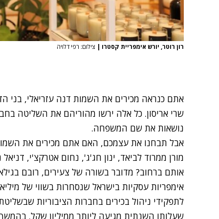
רון רוטר, יורש אימפריית קסטרו
|
צילום: רפי דלויה
אתם כנראה מכירים את השמות דנה עזריאלי, בני הדו
שרי אריסון. כל אלה ירשו מהוריהם את השליטה בח
נושאות את שם המשפחה.
אבל תבחנו את עצמכם, האם אתם מכירים את השמות גיא
מורן ממרוד לביאד, ינון חג'ג', נחום אטרקצ'י, דניאל 
אימפריות עסקיות בישראל שנסחרות בשווי של מיליאר
לתפקידי ניהול בכירים בחברות הציבוריות שבשליטת
שעלותו השנתית מגיעה ליותר ממיליון שקל. בהמשך, 