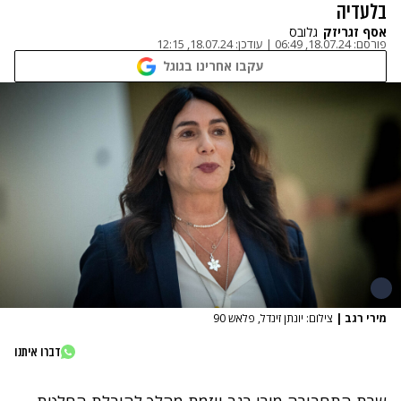
בלעדיה
אסף זגריזק
גלובס
פורסם:
18.07.24, 06:49
|
עודכן:
18.07.24, 12:15
עקבו אחרינו בגוגל
מירי רגב
|
צילום: יונתן זינדל, פלאש 90
דברו איתנו