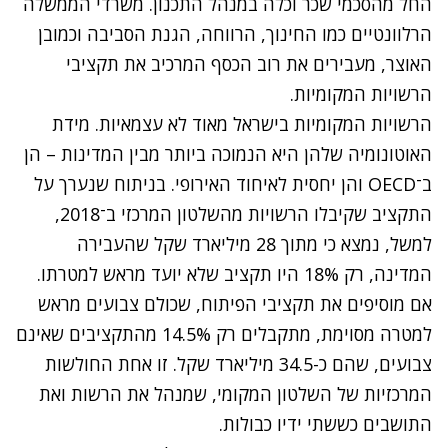
החל מהסכמי שכר וכלה במנהל התכנון. משרדי הממשלה
הרלוונטיים כמו החינוך, הרווחה, הגנת הסביבה וכמובן
האוצר, מעבירים את רוב הכסף המרכיב את תקציבי
הרשויות המקומיות.
הרשויות המקומיות בישראל מאוד לא עצמאיות. מידת
האוטונומיה שלהן היא הנמוכה ביותר מבין המדינות – הן
ב־
OECD
והן יחסית לאיחוד האירופי. בניתוח שנערך על
התקציב שקיבלו הרשויות מהשלטון המרכזי ב־2018,
למשל, נמצא כי מתוך 28 מיליארד שקל שהעבירה
המדינה, רק 18% היו תקציב שלא יועד מראש למטרתו.
אם מוסיפים את תקציבי הפיתוח, שכולם צבועים מראש
למטרה מסוימת, מתקבלים רק 14.5% מהתקציבים שאינם
צבועים, שהם כ-34.5 מיליארד שקל. זו אחת החולשות
המרכזיות של השלטון המקומי, שמנהל את הרשות ואת
התושבים כששתי ידיו כבולות.