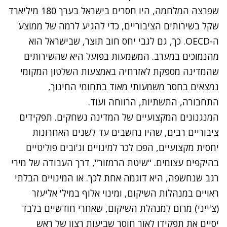
שפרצה המלחמה, היו חסרים בישראל בערך 180 מיליארד
שקל בשירותים הציבוריים, כדי להגיע לרמה של ממוצע
ה-
OECD
. כך, גם לגבי יחס חוב תוצר, שבישראל הוא
מהנמוכים במערב. המשמעות בפועל היא שהשירותים
שהמדינה מספקת לאזרחיה באמצעות השלטון המקומי
נמצאים בחסר משמעותי מאוד בתחומי החינוך,
התחבורה, התשתיות, הרווחה ועוד.
המנגנונים המקצועיים של המדינה נשחקים. תפקידים
ציבוריים רבים, שהיו נחשבים עד לשנים האחרונות
יחסית מקצועיים, הפכו לכר למינויים וג'ובים פוליטיים
בהיקפים עצומים. "שיטת הרמזור", דרך העבודה של מירי
רגב שנחשפה, היא דוגמה אחת לכך. או המינויים הבלתי
ראויים במנהלות השיקום, ומינוי אלוף במיל' אליעזר
(צ'ייני) מרום למנהלת השיקום, שאחרי חודשיים בלבד
יסיים את תפקידו לאור חוסר שביעות רצון של ראש