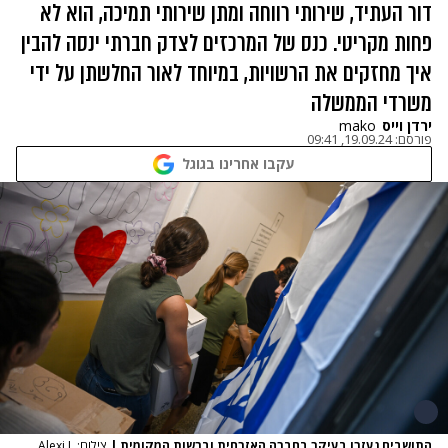
דור העתיד, שירותי רווחה ומתן שירותי תמיכה, הוא לא
פחות מקריטי. כנס של המרכזים לצדק חברתי ינסה להבין
איך מחזקים את הרשויות, במיוחד לאור החלשתן על ידי
משרדי הממשלה
ירדן וייס
mako
פורסם:
19.09.24, 09:41
עקבו אחרינו בגוגל
התושבים נעזרו בעיקר בחברה האזרחית וברשות המקומית
|
צילום: Alexi J.