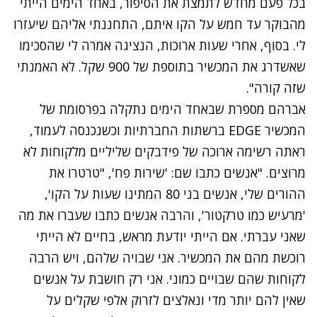
בכל פעם מחדש לתמצת את הסיפור, באחד הימים הייתי
מהבוקר עד חמש על הקו איתם, התחננתי אליהם שיעזרו
לי. בסוף, אחרי שעות ארוכות, הנציגה אמרה לי שהסכימו
שאשדרג את המכשיר בתוספת של 900 שקל. לא האמנתי
שזה קורה".
אברהם מספרת שבאחד הימים נתקלה בפרסומת של
המכשיר EDGE ברשתות החברתיות וכשנכנסה לעמוד,
ראתה רשימה ארוכה של פידבקים שליליים מלקוחות לא
מרוצים. "אנשים כתבו שם: 'שירות פח', "טרטרו את
ההורים שלי, אנשים בני 80 המתינו שעות על הקו',
'מרעיש כמו טרקטור', והרבה אנשים כתבו שעברו את מה
שאני עברתי. אם הייתי יודעת מראש, בחיים לא הייתי
רוכשת מהם את המכשיר. אני שבויה שלהם, ויש הרבה
לקוחות שהם שבויים כמוני. אני רק חושבת על אנשים
שאין להם יותר מדי ונאלצים לזרוק אלפי שקלים על