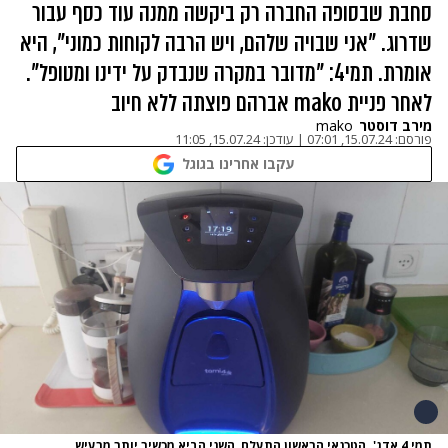
סחבת שבסופה החברה רק ביקשה ממנה עוד כסף עבור
שדרוג. "אני שבויה שלהם, ויש הרבה לקוחות כמוני", היא
אומרת. תמי4: "מדובר במקרה שנבדק על ידינו ומטופל".
לאחר פניית mako אברהם פוצתה ללא חיוב
מירב דוסטר
mako
פורסם:
15.07.24, 07:01
|
עודכן:
15.07.24, 11:05
עקבו אחרינו בגוגל
תמי 4 אדג'. הטכנאי הראשון התעלם, השני הביא מכשיר יותר מרעיש