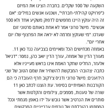
השקעה של 100 שקלים. בחברה הציגו את המיזם
כ"פרויקט קהילתי-חברתי", ושכנעו אנשים במילים: "אם
זה היה עוקץ היינו מחפשים לדפוק משקיע אחד ולא 100
אנשים". מישל טרוני אמר לא אחת באותם סרטוני זום
שערכו: "מי שעוקץ ומרמה לא יראה את הפרצוף שלו יום
אחרי יום".
באמוזה מכחישים הכל ומאיימים בצביעה נגד כאן 11.
מעורך הדין של אמוזה, עורך הדין יואב כהן, נמסר: "דניאל
אלעזר, החליט שחקר האמת אינו בראש מעייניו אלא
כתבה ׳צהובה׳ המבקשת להשחיר את שמם הטוב של שני
הידוענים: מישל טרוני ודניס צ'רקוב חרף העובדה כי הם
הקורבנות האמיתיים בסיפור. עת הוצגו לכתב כאן 11
שורה של טענות, מסמכים, צילומים והקלטות אשר
סותרים את הנרטיב אשר גובש על ידו באופן מגמתי וככל
המסתמן בהובלתם של גורמים עברייניים המבקשים