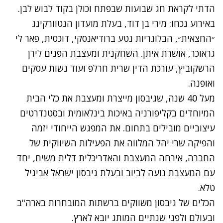
הדתי לקראת חג שבועות שבפתח וכולן בקוד לבוש לבן.
באירוע נכחו: מירי בן דוד, בעלת מועדון הנטוורקינג
״החצאית״, הבלוגריות נטע ברודיאנסקי, דוכסית, פאר לי
גראוכר, אושרת איתן. השחקנית ומעצבת הפנים לירן
הרשקוביץ, עורכת הדין שרית חרלפ ועוד נשות עסקים
ואופנה.
מעל 40 שנה, שגיבסון מייצרת ומעצבת את כלי הבית
המיוחדים בקליפורניה באיכות בינלאומית ובסטנדרטים
עיצוביים מובילים בתחום. את המפגש הייחודי יזמה
והפיקה שרי יהל המלווה את הפעילות השיווקית של
החברה, אירחה המעצבת והאדריכלית דלית משיח, יחד
עם המעצבת נועה לביוב ובעלת גיבסון ישראל אביגיל
טלא.
הכלים של גיבסון משווקים ברשתות המובחרות בארה"ב
ובעולם ולפני שנתיים המותג יובא לארץ.