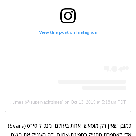
View this post on Instagram
A post shared by SuperYacht Times (@superyachttimes)
on
Oct 13, 2019 at 5:18am PDT
כמובן שאין רק מוסאשי אחת בעולם. מנכ"ל סירס (
Sears
)
אדי לאמפרט מחזיק בספינת-אחות, לה העניק את השם