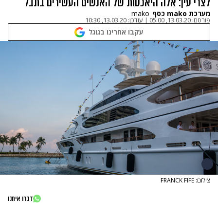
לצרי עין: אלה היאכטות של האנשים העשירים בתבל
מערכת mako כסף
mako
פורסם:
13.03.20, 05:00
|
עודכן:
13.03.20, 10:30
עקבו אחרינו בגוגל
צילום: FRANCK FIFE
דברו איתנו