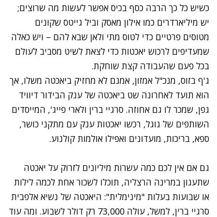
כשיש כל כך הרבה כסף בכיס אפשר לעשות מה שרוצים;
יש מיליארדרים כמו אילון מאסק וביל גייטס שקונים
מטוסים פרטיים כדי לטוס מתי ולאן שבא להם – ויש כאלה
שמעדיפים לרכוש יאכטות כדי לצאת לשיט מסביב לעולם
בכל פעם שהעבודה קצת שוחקת.
ג'ף בזוס, מנכ"ל אמזון, אמנם לא מחזיק ביאכטה משלו, אך
הוא תועד לאחרונה שט ביאכטה של ענק הבידור דיוויד
גפן, שמכר לו גם אחוזה. סרגיי ברין ולארי פייג', המייסדים
השותפים של גוגל, רכשו יאכטות ענק עם מתקני כושר,
ספא, בריכות, מועדונים ואפילו אולמות קולנוע.
גם אם אין לכם כמה עשרות מיליונים לזרוק על יאכטה
שתעגון במרינה הרצליה, תוכלו לשכור אחת לכמה לילות
או שבועות בעלות "מינימלית": היאכטה של נשיא אלפבית
סרגיי ברין, למשל, עולה 73,000 רק דולר לשבוע. ומה עוד