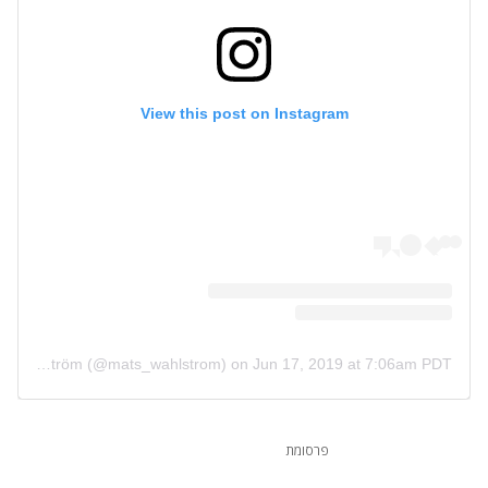
View this post on Instagram
A post shared by Mats Wahlström (@mats_wahlstrom)
on
Jun 17, 2019 at 7:06am PDT
פרסומת