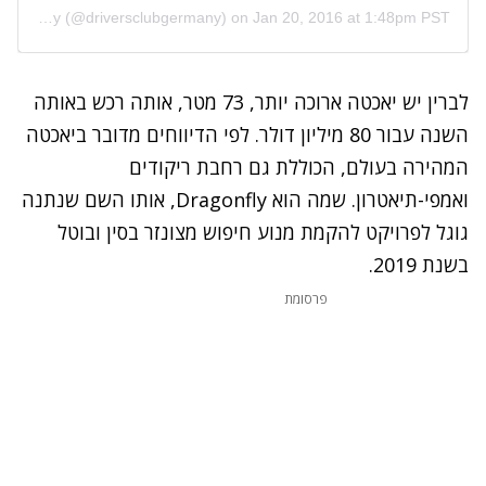
A post shared by Drivers Club Germany (@driversclubgermany)
on
Jan 20, 2016 at 1:48pm PST
לברין יש יאכטה ארוכה יותר, 73 מטר, אותה רכש באותה
השנה עבור 80 מיליון דולר. לפי הדיווחים מדובר ביאכטה
המהירה בעולם, הכוללת גם רחבת ריקודים
ואמפי-תיאטרון. שמה הוא
Dragonfly
, אותו השם שנתנה
גוגל לפרויקט להקמת מנוע חיפוש מצונזר בסין ובוטל
בשנת 2019.
פרסומת