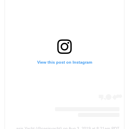
View this post on Instagram
A post shared by Oasis Yacht (@oasisyacht)
on
Aug 3, 2019 at 8:21am PDT