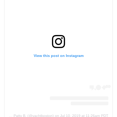
View this post on Instagram
A post shared by Commodore Patty B. (@yachtboston)
on
Jul 10, 2019 at 11:26am PDT