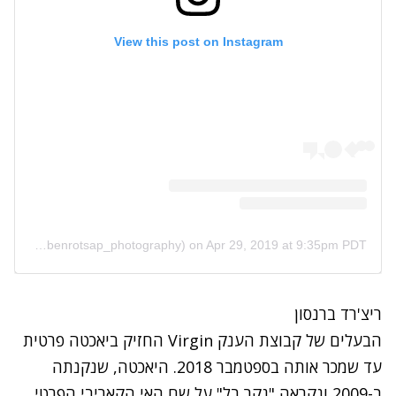
View this post on Instagram
A post shared by BENROTSAP (@benrotsap_photography)
on
Apr 29, 2019 at 9:35pm PDT
ריצ'רד ברנסון
הבעלים של קבוצת הענק
Virgin
החזיק ביאכטה פרטית
עד שמכר אותה בספטמבר 2018. היאכטה, שנקנתה
ב-2009 ונקראה "נקר בל" על שם האי הקאריבי הפרטי