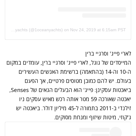
A post shared by 1oceanyachts (@1oceanyachts)
on
Nov 24, 2019 at 6:15am PST
לארי פייג' וסרגיי ברין
המייסדים של גוגל, לארי פייג' וסרגיי ברין, עומדים במקום
ה-10 וה-14 (בהתאמה) ברשימת האנשים העשירים
בעולם. יש להם כמובן מטוסים פרטיים, אך הפעם
ביאכטות עסקינן: פייג' הוא הבעלים הגאים של
Senses
,
יאכטה שאורכה 59 מטר אותה רכש מאיש עסקים ניו
זילנדי ב-2011 בתמורה ל-45 מיליון דולר. ביאכטה יש
ג'קוזי, מיטות שיזוף ומנחת מסוקים.