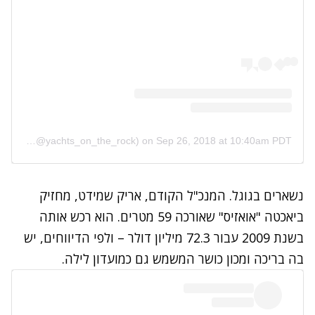
A post shared by Giovanni Romero (@yachts_on_the_rock)
on
Sep 26, 2018 at 10:40am PDT
נשארים בגוגל. המנכ"ל הקודם, אריק שמידט, מחזיק
ביאכטה "אואזיס" שאורכה 59 מטרים. הוא רכש אותה
בשנת 2009 עבור 72.3 מיליון דולר – ולפי הדיווחים, יש
בה בריכה ומכון כושר המשמש גם כמועדון לילה.