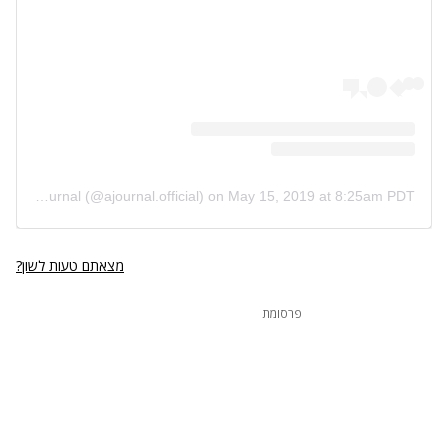
A post shared by AJournal (@ajournal.official)
on
May 15, 2019 at 8:25am PDT
מצאתם טעות לשון?
פרסומת