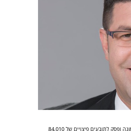
לפיכך השופט קיבל את חוות דעתו של המומחה הממונה ופסק לתובעים פיצויים של 84,010