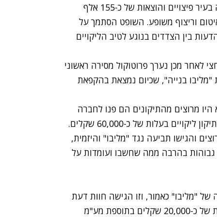
להנדסה ובניין" לשלם לזוג שרכש ממנה דירה חדשה בעיר פיצויים והוצאות של כ-155 אלף
איטום וריצוף משופע. השופט הסתמך על
עות בין הצדדים בנוגע לטיב הליקויים
ת הדירה מהחברה ב-2011. כשנה וחצי לאחר מכן נערך פרוטוקול מסירה ראשוני
 "מליבו בנייה", שכיום נמצאת בהקפאת
היו מרוצים מהתיקונים הם פנו לחברה
מקצועית שהכינה חוות דעת שלפיה עדיין יש צורך בתיקון ליקויים בעלות של כ-60,000 שקלים.
ים והגישו תביעה נגד "מליבו" והיזמית,
ן גבוהות בהרבה ממה שחשבו ועומדות על
ל "מליבו" כאמור, וזו הגישה חוות דעת
שלפיה התיקונים וההשלמות בדירה מסתמכים בעלות של כ-20,000 שקלים בתוספת מע"מ