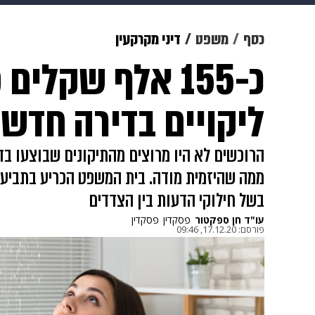
תרבות
צבא וביטחון
makoZ
כסף
משפט
דיני מקרקעין
כ-155 אלף שקלים
גאווה
ויוה
משפט
תשעה חוד
ליקויים בדירה חדש
הרוכשים לא היו מרוצים מהתיקונים שבוצעו בד
ממה שהיזמית מודה. בית המשפט הכריע בתביע
בשל חילוקי הדעות בין הצדדים
עו"ד חן ספקטור
פסקדין
פסקדין
פורסם:
17.12.20, 09:46