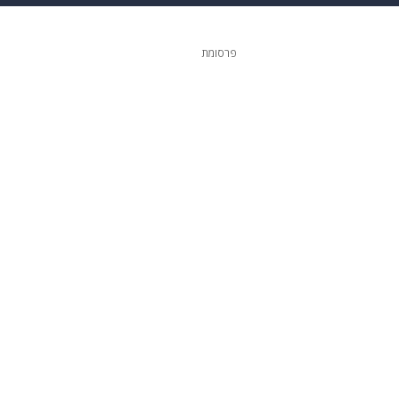
ופנה
דיגיטל
פרסומת