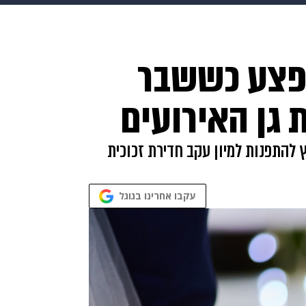
HIX
ספורט
כסף
הורים
עיצוב הבית
אופנה
די
נפצע כששבר
תכונים
פרויקטים מיוחדים
 גן האירועים
להתפנות למיון עקב חדירת זכוכית
עקבו אחרינו בגוגל