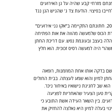
נחם מזרחי
קבע שהיה על גן האירועים
ייבו בפיצוי. הודעת צד ג' שהגיש הגן נגד
התובע (26) ואשתו נישאו זה לזו במהלך אוקטובר 2018. חתונתם התקיימה ב"אקו גני אירועים"
ירת הכוס שלמעשה מהווה את אות הפתיחה
לה בעצב ובעוגמת נפש. עם דריכת החתן
שהו" היה למעשה רסיס זכוכית. הוא חלץ
שם בדקה אותו אחת המוזמנות, רופאה
חתן למיון והוא שמע לעצתה. בבית החולים
וא שב לחגיגת נישואיו באיחור ניכר.
ית טען הצעיר שהאחריות לפציעה
רועים. בין השאר העידה אשת התובע כי
י בעלה למיון היא נאלצה להחזיק את