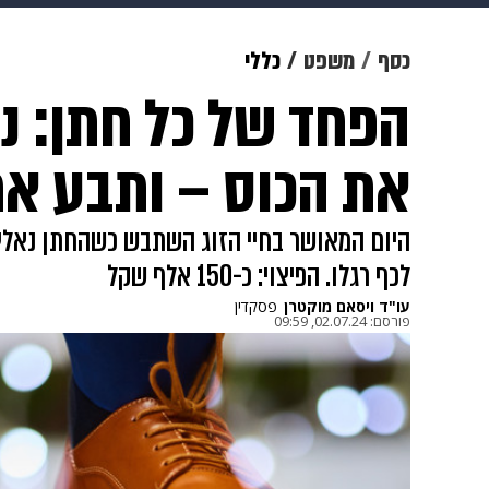
צבא וביטחון
makoZ
בריאות
כסף
משפט
כללי
הפחד של כל חתן: 
ויוה
משפט
תשעה חודשים
מ
את הכוס – ותבע את
היום המאושר בחיי הזוג השתבש כשהחתן נאלץ 
לכף רגלו. הפיצוי: כ-150 אלף שקל
עו"ד ויסאם מוקטרן
פסקדין
פורסם:
02.07.24, 09:59