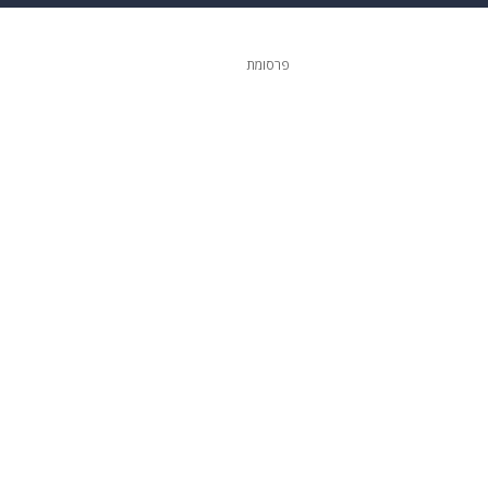
גיטל
גאווה
פרסומת