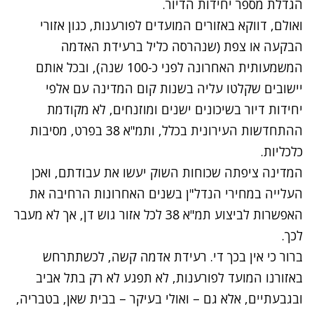
הגדלת מספר יחידות הדיור.
ואולם, דווקא באזורים המועדים לפורענות, כגון אזורי
הבקעה או צפת (שנהרסה כליל ברעידת האדמה
המשמעותית האחרונה לפני כ-100 שנה), ובכל אותם
יישובים שקלטו עליה בשנות קום המדינה עם אלפי
יחידות דיור בשיכונים ישנים ומוזנחים, לא מקודמת
ההתחדשות העירונית בכלל, ותמ"א 38 בפרט, מסיבות
כלכליות.
המדינה ציפתה שכוחות השוק יעשו את עבודתם, ואכן
העלייה במחירי הנדל"ן בשנים האחרונות הרחיבה את
האפשרות לביצוע תמ"א 38 לכל אזור גוש דן, אך לא מעבר
לכך.
ברור כי אין בכך די. רעידת אדמה קשה, לכשתתרחש
באזורנו המועד לפורענות, לא תפגע לא רק בתל אביב
ובגבעתיים, אלא גם – ואולי בעיקר – בבית שאן, בטבריה,