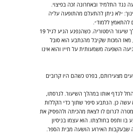
 נגד התלמיד ובאחרונה זכה בפיצוי.
נוך: ״לא ניתן להתעלם מהתופעה עליה
ם להתאמץ ללמוד״.
בפברואר 2008 תקף תלמיד בן 13 תלמיד אחר במהלך שיעור היסטוריה. כשהנפגע הגיע לגיל 19
, מאז המכות שקיבל מהנתבע הוא סובל
גיעה השפעה משמעותית על חייו והוא אינו
עים מצעירותם, בפרט כשהם היו קרובים
חל לגדף אותו במהלך השיעור. לגרסתו,
עשה כן. הנתבע סיפר שתוך כדי הקללות
במטרה לגרום לו לצאת מהכיתה ולהפסיק את
 בו ותפס בחולצתו. הוא עצמו בניסיון
ה שבעקבות האירוע הושעה מבית הספר.