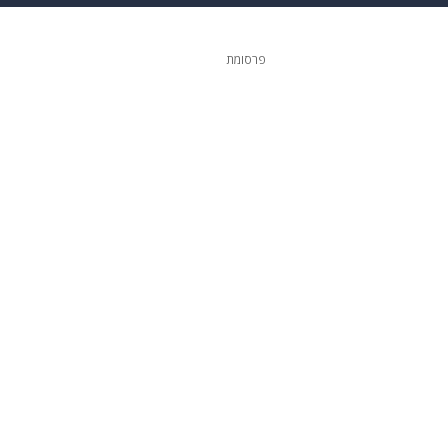
ופנה
דיגיטל
פרסומת