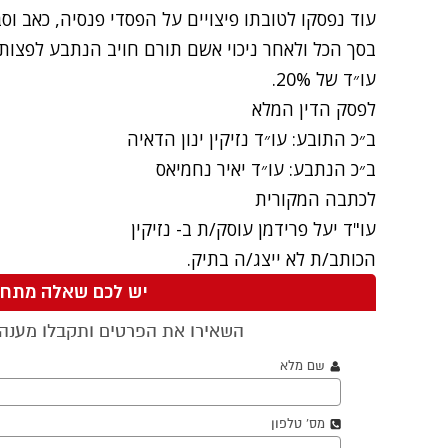
עוד נפסקו לטובתו פיצויים על הפסדי פנסיה, כאב וסב
בסך הכל ולאחר ניכוי אשם תורם
חויב הנתבע
עו״ד של 20%.
לפסק הדין המלא
ב״כ התובע:
עו״ד נזיקין
ינון הדאיה
ב״כ הנתבע: עו״ד יאיר נחמיאס
לכתבה המקורית
עו"ד יעל פרידמן
עוסק/ת ב-
נזיקין
הכותב/ת לא ייצג/ה בתיק.