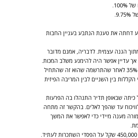
100.
9..
 דחתה את טענת הנתבע בעניין החבות
ך הגנה עצמית. לדבריה, אמנם מדובר
אך עדיין אפשר היה להימנע משלב המכות.
עם זאת, השופטת הטילה על התובע אשם תורם של 35% לאחר שהתרשמה שהוא זה שהתחיל
י הקללות בין השניים לבין המריבה הפיזית
 כיתה שבאופן תדיר התנהלו בה הפרעות
וויכוח עד שהפך לאלים. בהקשר זה מתחה
ורה מענה מיידי כדי לאפשר את המשך
ת.
לנוכח גובה הנכות המוסכמת פסקה השופטת לתובע 450,000 שקל על הפסדי השתכרות לעתיד.