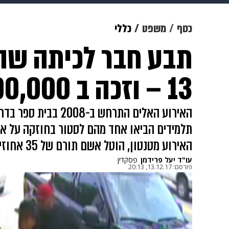
תרבות
צבא וביטחון
makoZ
כסף
משפט
כללי
תבע חבר לכיתה שהי
גאווה
ויוה
משפט
תשעה חוד
13 – וזכה ב 400,000 שקל
האירוע האלים התרחש ב-8
תלמידים הביאו אחד מהם לסטור בחוזקה על אוז
האירוע מטנטון, הוטל אשם תורם של 35 אחוזים
עו"ד יעל פרידמן
פסקדין
פורסם:
13.12.17, 20:13