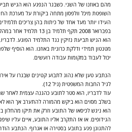
מהם באוזנו של השני. כשבגר הנפגע הוא הגיש תביעה
השופטת מיכל וולפסון מתחה ביקורת על מערכת החי
העידו יותר מעד אחד של כיתות בהן צריכים תלמידי
הוא הגיש תביעת נזיקין נגד התלמיד הפוגע. לדבריו
מטנטון תמידי ודלקת כרונית באוזנו. הוא הוסיף שלפ
יכול לעבוד במקומות עבודה רועשים.
הנתבע טען שלא נהוג לתבוע קטינים שבגרו על אירו
לגיל החבות המשפטית (גיל 12).
עוד לדבריו, הוא סטר לתובע כהגנה עצמית לאחר שה
בשלב מסוים הוא ביקש מהמורה להתערב אך הוא לא 
הוא ניגש לכיסאו של התובע וזרק את תיקו מהחלון 
הגידופים. או אז התקרב אליו התובע, איים עליו שיפגע
להתגונן פגע בתובע בסטירה או אגרוף. הנתבע הוד