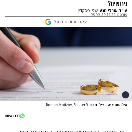
גירושים?
עו"ד אורלי מנע-שני
פסקדין
פורסם:
29.11.21, 08:00
עקבו אחרינו בגוגל
אילוסטרציה
|
צילום: Roman Motizov, ShutterStock
דברו איתנו