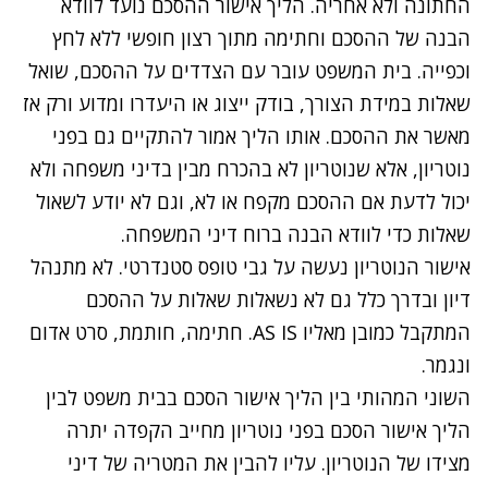
החתונה ולא אחריה. הליך אישור ההסכם נועד לוודא
הבנה של ההסכם וחתימה מתוך רצון חופשי ללא לחץ
וכפייה. בית המשפט עובר עם הצדדים על ההסכם, שואל
שאלות במידת הצורך, בודק ייצוג או היעדרו ומדוע ורק אז
מאשר את ההסכם. אותו הליך אמור להתקיים גם בפני
נוטריון, אלא שנוטריון לא בהכרח מבין ב
דיני משפחה
ולא
יכול לדעת אם ההסכם מקפח או לא, וגם לא יודע לשאול
שאלות כדי לוודא הבנה ברוח דיני המשפחה.
אישור הנוטריון נעשה על גבי טופס סטנדרטי. לא מתנהל
דיון ובדרך כלל גם לא נשאלות שאלות על ההסכם
המתקבל כמובן מאליו AS IS. חתימה, חותמת, סרט אדום
ונגמר.
השוני המהותי בין הליך אישור הסכם בבית משפט לבין
הליך אישור הסכם בפני נוטריון מחייב הקפדה יתרה
מצידו של הנוטריון. עליו להבין את המטריה של
דיני