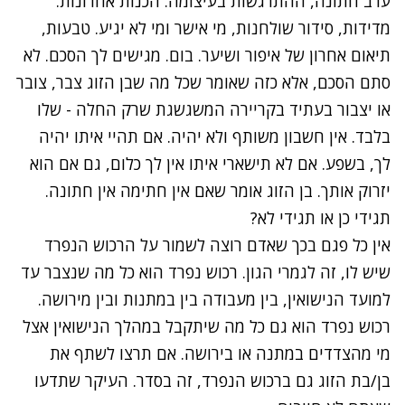
ערב חתונה, ההתרגשות בעיצומה. הכנות אחרונות.
מדידות, סידור שולחנות, מי אישר ומי לא יגיע. טבעות,
תיאום אחרון של איפור ושיער. בום. מגישים לך הסכם. לא
סתם הסכם, אלא כזה שאומר שכל מה שבן הזוג צבר, צובר
או יצבור בעתיד בקריירה המשגשגת שרק החלה - שלו
בלבד. אין חשבון משותף ולא יהיה. אם תהיי איתו יהיה
לך, בשפע. אם לא תישארי איתו אין לך כלום, גם אם הוא
יזרוק אותך. בן הזוג אומר שאם אין חתימה אין חתונה.
תגידי כן או תגידי לא?
אין כל פגם בכך שאדם רוצה לשמור על הרכוש הנפרד
שיש לו, זה לגמרי הגון. רכוש נפרד הוא כל מה שנצבר עד
למועד הנישואין, בין מעבודה בין במתנות ובין מירושה.
רכוש נפרד הוא גם כל מה שיתקבל במהלך הנישואין אצל
מי מהצדדים במתנה או בירושה. אם תרצו לשתף את
בן/בת הזוג גם ברכוש הנפרד, זה בסדר. העיקר שתדעו