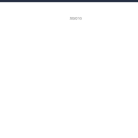
 הבית
אופנה
פרסומת