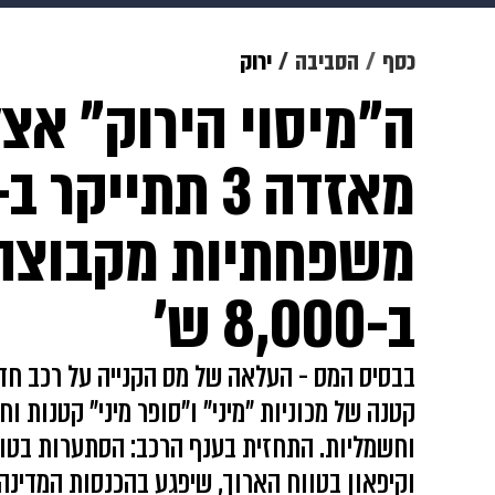
מוזיקה
תרבות
צבא וביטחון
כסף
הסביבה
ירוק
ה"מיסוי הירוק" אצ
דיגיטל
גאווה
ויוה
משפט
ב-8,000 ש'
קטנה של מכוניות "מיני" ו"סופר מיני" קטנות וחס
וחשמליות. התחזית בענף הרכב: הסתערות בטווח
וקיפאון בטווח הארוך, שיפגע בהכנסות המדינה