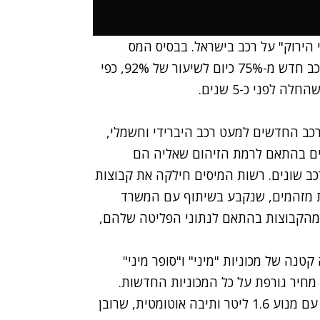
 הירוק" על רכב בישראל. בבסיס המס
החדש ניצבת העלאה חדה מאד של מס הקניה על רכב חדש מ-75% כיום לשיעור של 92%, כפי
לפני כ-5 שנים.
כב החדשים למעט רכב היברידי וחשמלי,
שקל לכלי רכב שונים בהתאם לרמת הזיהום שאליה הם
 רכב שונים. רשות המיסים חילקה את קבוצות
 למדד פליטת מזהמים, שנקבע בשיתוף עם המשרד
ת מהקבוצות בהתאם לנתוני הפליטה שלהם,
טנה של מכוניות "מיני" ו"סופר מיני"
 מחיר גורפת על כל המכוניות החדשות.
המכוניות המשפחתיות היפניות והקוריאניות, למשל, עם מנוע 1.6 ליטר ותיבה אוטומטית, שרובן