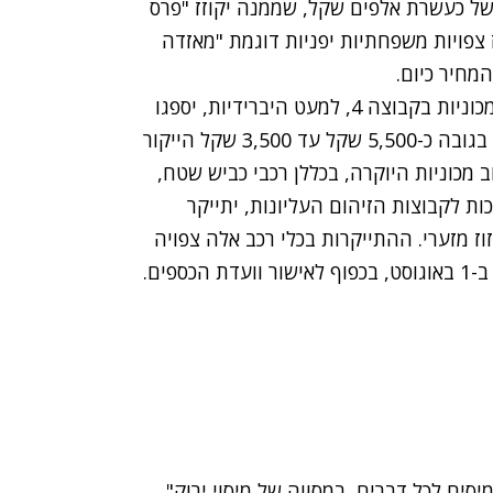
ד 9, יספגו העלאת מס של כעשרת אלפים שקל, שממנה יקוזז "פרס
6,50 שקל. לאחר הקיזוז צפויות משפחתיות יפניות דוגמת "מאזדה
החישוב המבוסס על נתוני האוצר מגלה גם, שרוב המכוניות בקבוצה 4, למעט היברידיות, יספגו
העלאת מחיר משמעותית. גם לאחר קיזוז "פרס ירוק" בגובה כ-5,500 שקל עד 3,500 שקל הייקור
7,0 עד 8,000 שקל. מחיר רוב מכוניות היוקרה, בכללן רכבי כביש שטח,
ות לקבוצות הזיהום העליונות, יתייקר
וז מזערי. ההתייקרות בכלי רכב אלה צפויה
פים.
ים לכל דברים, במסווה של מיסוי ירוק".