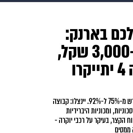
makoZ
בריאות
HIX
ספורט
כסף
הורים
עיצוב
לכם בארנק:
תשעה חודשים
מתכונים
פרויקטים מיוחדים
מאזדה 3 תתייקר ב-3,000 שקל,
משפחתיות מקבוצה 4 יתייקרו
בבסיס המס - העלאה של מס הקנייה על רכב חדש מ-75% ל-92%. יינצלו: קבוצה
כוניות, ומכוניות היברידיות
 הקצר, בעיקר על רכבי יוקרה -
 ממסים