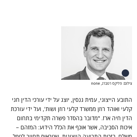
צילום: פליקס רטברג, none
התובע הייצוגי, עמית גנסין, יוצג על ידי עורכי הדין חגי
קלעי ואוהד רוזן ממשרד קלעי רוזן ושות', ועל ידי עורכת
הדין חיה ארז. "מדובר בהסדר פשרה תקדימי בתחום
איכות הסביבה, אשר אוכף את הכלל הידוע: המזהם –
משלם. בזכות התביעה הייצוגית, שטראוס תחויב לטפל