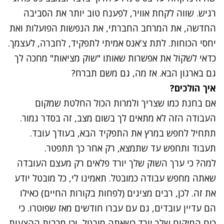
רגיש. שווה לקחת אוויר, לפענח טוב יותר את הסביבה
החדשה, את המרחב החברתי, את הנפשות הפועלות ואת
יחסי הכוחות. לתת צ'אנס אמיתי לתפקיד, לחברה, לעצמך.
כדאי לשקול את אפשרות שאותו "שוק מציאות" מחכה לך
גם בארגון הבא. אז מה, גם משם תברח?
איך הולכים?
אם בחנת כמו שצריך ולמרות הכול החלטת שמקום
העבודה הזה לא מתאים לך בשום מצב, זה בסדר גמור.
תתחיל לחפש במרץ את התפקיד הבא, בעודך עובד.
תעבוד ותחפש עד שתמצא, רק אחר כך תתפטר.
למה? כי ערך השוק שלך יורד פלאים רק מעצם העובדה
שאתה מחפש עבודה כמובטל. תאמינו לי, כל מובטל יודע
את זה. לכן, רבים מציגים (לפחות בקורות החיים) כאילו
הם עדיין עובדים, גם עם עברו חודשים מאז שפוטרו. כי
כוח המיקוח שלך יורד כשאתה מובטל, וכי מרבית ההצעות