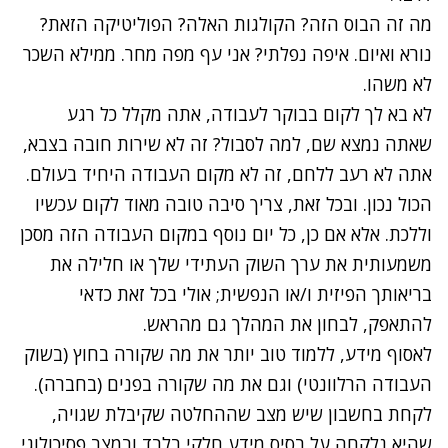
מה זה הבוס הזה? הקולגות האלה? הפוליטיקה הזאת?
נורא ואיום. איפה נפלתי? אני עף מפה מחר. ממילא השכר
לא משהו.
לא בא לך לקום בבוקר לעבודה, אתה מקלל כל רגע
שאתה נמצא שם, למה לסבול? זה לא שירות חובה בצבא,
אתה לא רעב ללחם, זה לא מקום העבודה היחיד בעולם.
הכול נכון. ובכל זאת, צריך סיבה טובה מאוד לקום עכשיו
וללכת. אלא אם כן, כל יום נוסף במקום העבודה הזה מסכן
משמעותית את ערך השוק העתידי שלך או חלילה את
בריאותך הפיזית ו/או הנפשית; אולי בכל זאת כדאי
להתאפק, לבחון את המהלך גם מהראש.
לאסוף מידע, ללמוד טוב יותר את מה שקורה בחוץ (בשוק
העבודה הרלוונטי) וגם את מה שקורה בפנים (בחברה).
לקחת בחשבון שיש מצב שההחלטה שקיבלת שגויה,
שהיא נלקחה על בסיס מידע חלקי בלבד ובמצב פסיכולוגי