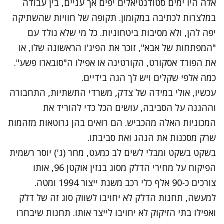
אלה היו ימים סטודנטיאלים יפים אך עניים, בין עבודה
במלצרות לכתיבה במקומון. תקופה של חוויות שהשתיקה
יפה להן, ולא מסיבות ביטחוניות. כל מי שלא נולד עם
"המפתחות של אבא", זוכר את הפיג'ו הראשונה שלו, או
את הפורד אסקורט, הקורטינה או אפילו ה"סובארו פשע".
כמה אלפי שקלים ויש לך הגה בידיים.
עכשיו, אולי במידה של צדק, משרדי התשתיות, התחבורה
וההגנה על הסביבה, עושים הכל כדי להוריד את
המכוניות האלה מהכביש. הם רואים בהן גרוטאות מזהמות
שרק מסכנות את הנהג ואת סביבתו.
בשקט בשקט ומבלי לשים לב כמעט, מחר (ג') יוסר רשמית
הפיקוח על מחירי הדלק מסוג בנזין אוקטן 96, אותו
צורכים כ-90 אלף כלי רכב משנת ייצור 1994 ומטה.
למעשה, תחנות הדלק לא יחויבו לשווק סוג זה של דלק
ואפילו בתי הזיקוק לא יחויבו לייצר אותו. תחנות שיבחרו