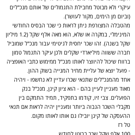
עיקרי ולא מבוטל מחבילת התגמולים של אותם מנכ"לים
(וביום מן הימים, מקור לעושר).
מהטבלה המצורפת ניתן לראות כי שכר הבסיס החודשי
המינימלי, במקרה או שלא, הוא מאה אלף שקל (1.2 מיליון
שקל בשנה). זהו שכר יחסית לגיטימי עבור מנכ"ל שמוביל
חברה ששווה מיליארדי שקלים ולכן עיקר התגמול טמון
ברווח שיכול להיווצר לאותו מנכ"ל ממימוש כתבי האופציה
- פועל יוצא של עליית מחיר המנייה בשוק ההון.
אחד מהמנכ"לים שתנאי שכרו עדיין לא נחשפו - ויהיה
מאוד מעניין לעיין בהם - הוא ציון קינן, מנכ"ל בנק
הפועלים. צבי זיו, קודמו בתפקיד, תמיד התמקם בין
מקבלי השכר הגבוה ביותר ומעניין יהיה לראות אם תנאי
ההעסקה של קינן יובילו גם אותו לאותו מקום.
טל רז
100 אלף שקל שכר ברוטו לחודש