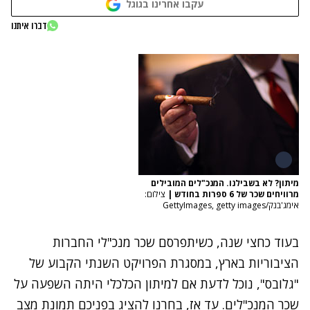
עקבו אחרינו בגוגל
דברו איתנו
מיתון? לא בשבילנו. המנכ"לים המובילים
מרוויחים שכר של 6 ספרות בחודש
|
צילום:
אימג'בנק/GettyImages, getty images
בעוד כחצי שנה, כשיתפרסם שכר מנכ"לי החברות
הציבוריות בארץ, במסגרת הפרויקט השנתי הקבוע של
"גלובס", נוכל לדעת אם למיתון הכלכלי היתה השפעה על
שכר המנכ"לים. עד אז, בחרנו להציג בפניכם תמונת מצב