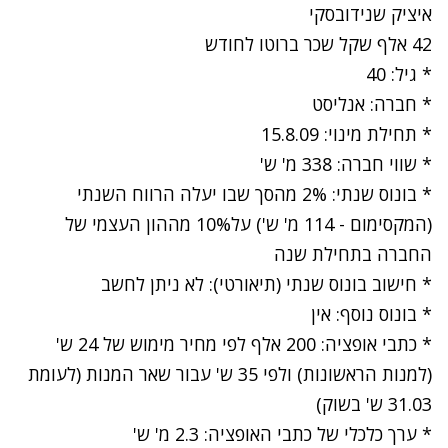
איציק שנידובסקי
42 אלף שקל שכר ברוטו לחודש
* גיל: 40
* חברה: אנליסט
* תחילת מינוי: 15.8.09
* שווי חברה: 338 מ' ש'
* בונוס שנתי: 2% מהסך שבו יעלה הרווח השנתי
(המקסימום - 114 מ' ש') על10% מההון העצמי של
החברה בתחילת שנה
* חישוב בונוס שנתי (תיאורטי): לא ניתן לחשב
* בונוס נוסף: אין
* כתבי אופציה: 200 אלף לפי מחיר מימוש של 24 ש'
(למנות הראשונות) ולפי 35 ש' עבור שאר המנות (לעומת
31.03 ש' בשוק)
* ערך כלכלי של כתבי האופציה: 2.3 מ' ש'