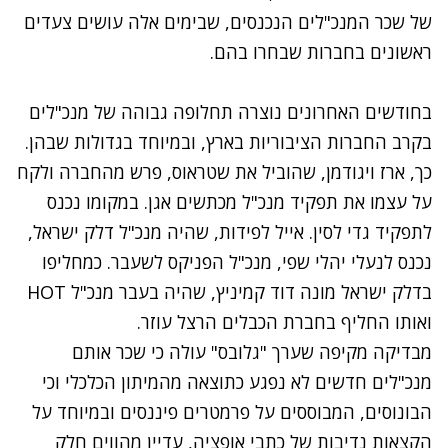
של שכר המנכ"לים הנכנסים, שבימים אלה עושים צעדים
ראשונים בחברות שבחרו בהם.
בחודשים האחרונים נוצרה תחלופה גבוהה של מנכ"לים
בקרב החברות הציבוריות בארץ, ובמיוחד בגדולות שבהן.
כך, ארז ויגודמן, שהוביל את שטראוס, פרש מהחברה ולקח
על עצמו את תפקיד מנכ"ל מכתשים אגן. במקומו נכנס
לתפקיד גדי לסין. אייל לפידות, שהיה מנכ"ל דלק ישראל,
נכנס לנעלי יהלי שפי, מנכ"ל הפניקס לשעבר. כמחליפו
בדלק ישראל מונה דוד קמיניץ, שהיה בעבר מנכ"ל HOT
ואותו החליף בחברת הכבלים הרצל עוזר.
מבדיקה מקיפה שערך "גלובס" עולה כי שכר אותם
מנכ"לים חדשים לא נפגע כתוצאה מהמיתון הכלכלי וכי
הבונוסים, המבוססים על פרמטרים פיננסים ובמיוחד על
הקצאות נדיבות של כתבי אופציה, עדיין מהווים חלק