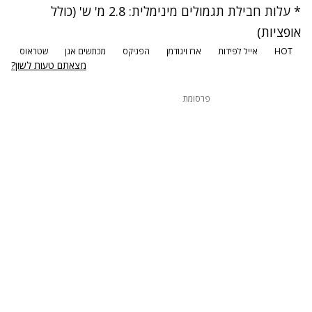
* עלות חבילת תגמולים מינימלית: 2.8 מ' ש' (כולל
אופציות)
HOT
אייל לפידות
ארז ויגודמן
הפניקס
מכתשים אגן
שטראוס
מצאתם טעות לשון?
פרסומת