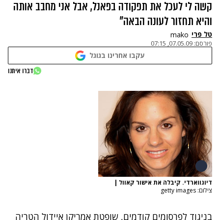
קשה לי לעכל את תפקודה בפאנל, אבל אני מחבב אותה
והיא תחזור לעונה הבאה"
טל פרי
mako
פורסם:
07.05.09, 07:15
עקבו אחרינו בגוגל
דברו איתנו
דיוגווארדי. קיבלה את אישור קאוול
|
צילום: getty images
בניגוד לפרסומים קודמים, שופטת אמריקן איידול הטריה