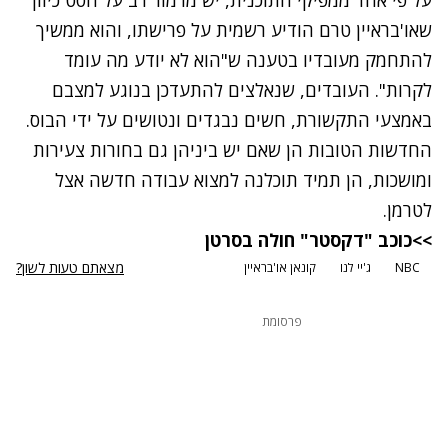
על פי אחד ממפיקי התוכנית, יש מרמור רב על הסט כיוון
שאו'בראיין טרם הודיע רשמית על פרישתו, והוא ממשיך
להתחמק מעובדיו בטענה ש"הוא לא יודע מה עומד
לקרות". העובדים, שנאלצים להתעדכן בנוגע למצבם
באמצעי התקשורת, חשים נבגדים ונטושים על ידי הבוס.
החדשות הטובות הן שאם יש ביניהן גם בחורות צעירות
ומושכות, הן תמיד תוכלנה למצוא עבודה חדשה אצל
לטרמן.
>>
כוכב "דקסטר" חולה בסרטן
מצאתם טעות לשון?
NBC
ג'יי לנו
קונאן או'בראיין
פרסומת