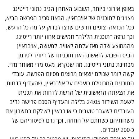
באופן אירוני ביותר, השבוע האחרון הניב נתוני רייטינג
מצוינים לתוכנית של או'בראיין. הבאזז סביב הפרשה הביא,
ככל הנראה, צופים חדשים שרצו לבדוק על מה כל הרעש,
וכך גרפה "תוכנית הלילה" חמישים אחוז יותר רייטינג
מהממוצע שלה מאז עלתה לאוויר. למעשה, או'בראיין
הביס השבוע לראשונה את תוכניתו של דיוויד לטרמן
מבחינת נתוני רייטינג. מה שנקרא, מעט מדי מאוחר מדי.
קשה לומר שכולם יוצאים מרוצים מסיום הפרשה. עובדי
התוכנית המבוטלת כועסים על או'בראיין, שהעדיף לדחות
את הצעתה הראשונית של הרשת לדחות את תכניתו
לשעת השידור 24:05 בלילה והעדיף הסכם פרישה נדיב.
העובדים לשעבר טוענים כי או'בראיין לא לקח בחשבון את
משרותיהם כשחתם על החוזה, וכך גרם לפיטוריהם של
כ-200 עובדים.