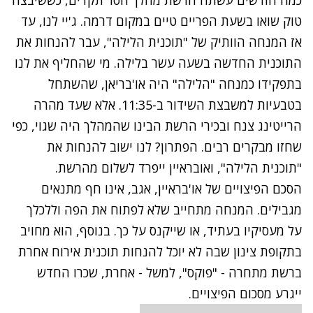
כמה חודשים עשתה הרשת מהלך חסר תקדים, כששיבצה
טוק שואו בשעת הפריים טיים במקום דרמה. ג'יי לנו, עד
אז המנחה הוותיק של "תוכנית הלילה", עבר להנחות את
התוכנית החדשה בשעה עשר בלילה. מי שהחליף את לנו
בתפקידו כמנחה "הלילה" היה או'בריאן, שהשתחל
בטבעיות למשבצת השידור ב-11:35. אלא שעד מהרה
הרייטינג צנח ובכירי הרשת הבינו שהמהלך היה שגוי, כפי
שחזו מבקרים רבים. הפתרון? לנו ישוב להנחות את
"תוכנית הלילה", ואובראיין ייפרד לשלום מהרשת.
הסכם הפיצויים של או'בראיין, אגב, אינו חף מתנאים
מגבילים. המנחה מתחייב שלא לפתוח את הפה וללכלך
על מעסיקיו בעתיד, או שייקנס על כך. בנוסף, הוא מחויב
בתקופת צינון שבה לא יוכל להנחות תוכנית אירוח אחרת
ברשת מתחרה - "פוקס", למשל - אחרת, שכרו החדש
ייגרע מסכום הפיצויים.