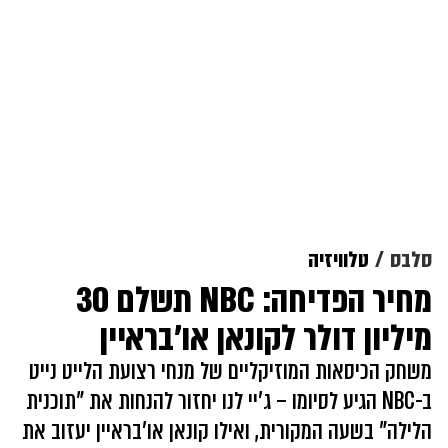
סלבס
טלוויזיה
מחיר הפדיחה: NBC תשלם 30
מיליון דולר לקונאן או'בראיין
משחק הכיסאות המוזיקליים של מנחי רצועת הלייט נייט
ב-NBC הגיע לסיומו – ג'יי לנו יחזור להנחות את "תוכנית
הלילה" בשעה המקורית, ואילו קונאן או'בראיין יעזוב את