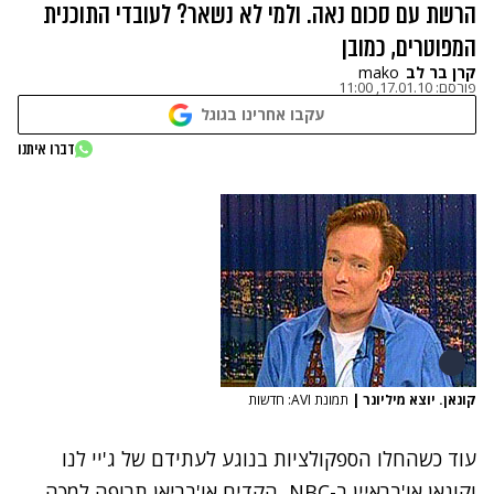
הרשת עם סכום נאה. ולמי לא נשאר? לעובדי התוכנית
המפוטרים, כמובן
קרן בר לב
mako
פורסם:
17.01.10, 11:00
עקבו אחרינו בגוגל
דברו איתנו
קונאן. יוצא מיליונר
|
תמונת AVI: חדשות
עוד כשהחלו הספקולציות בנוגע לעתידם של ג'יי לנו
וקונאן או'בראיין ב-NBC, הקדים או'בריאן תרופה למכה