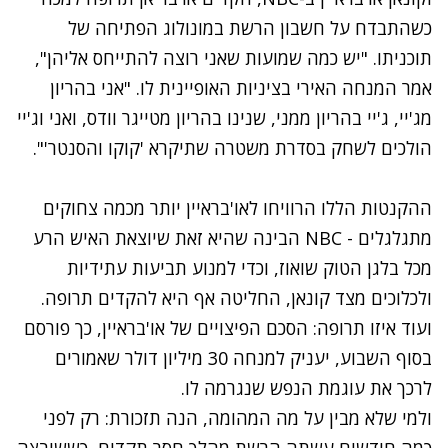
כשהתבדח על חשבון הרשת במונולוג הפתיחה של
תוכניתו
. "יש כמה שמועות שאני רוצה להתייחס אליהן",
אמר המנחה האירי בציניות האופיינית לו. "אני בהריון
מג'יי, ג'יי בהריון ממני, שנינו בהריון מטייגר וודס, ואני וג'יי
הולכים לשחק בסדרת משטרה שתיקרא 'קוקו והסנטר'".
ההקנטות הללו הרוויחו לאו'בראיין יותר מכמה צחוקים
מתגלגלים - NBC הבינה שהיא זאת שיוצאת האיש הרע
מכל בלגן הטוק שואוז, וכדי למנוע תביעות עתידיות
ולכלוכים מצד קונאן, החליטה אף היא להקדים תרופה.
ועוד איזו תרופה: הסכם הפיצויים של או'בראיין, כך פורסם
בסוף השבוע, יעניק למנחה 30 מיליון דולר שאמורים
לרכך את עוגמת הנפש שנגרמה לו.
ולמי שלא מבין על מה המהומה, הנה תזכורת: רק לפני