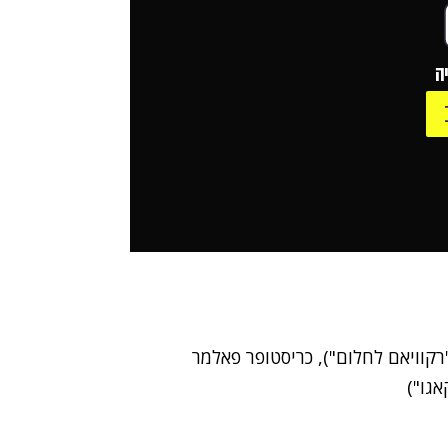
ה
"רקוויאם לחלום"), כריסטופר פאלמר
אגו")