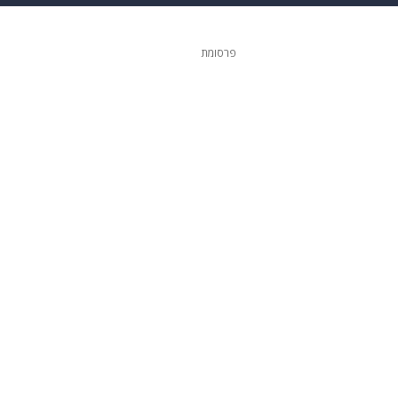
גיטל
גאווה
פרסומת