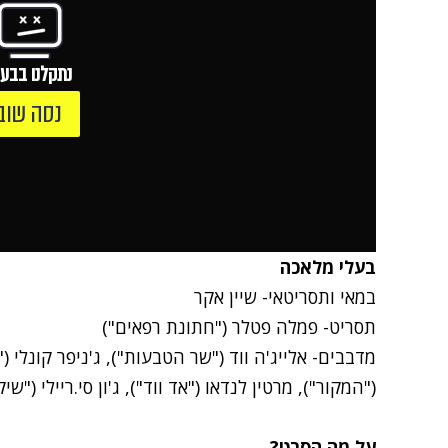
נתקלנו בבעי
נסה שוב
בעלי מלאכה
במאי ותסריטאי- שיין אקר
תסריט- פמלה פטלר ("חתונת רפאים")
מדבבים- אלייג'ה ווד ("שר הטבעות"), ג'ניפר קונלי (
("המקור"), מרטין לנדאו ("אד ווד"), ג'ון סי.ריילי ("שיק
על מה הסרט?