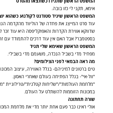
המשפט הראשון שתגידו כשתצאו מהסרט
אימא, תקני לי כזו בובה.
המשפט הראשון שיגיד סטודנט לקולנוע כשהוא יו
עוד סרט המייצג את פחדה של הוליווד מהקדמה הגו
בספטמבר? אבל האם אין עוד דרכים להתמודד עם זה 
המשפט הראשון שאימא שלי תגיד
מפחיד מדי בשביל הנכדה, משעמם מדי בשבילי.
מה ראה הבמאי לפני הצילומים?
טים ברטונים למיניהם- בגלל האווירה, עיצוב המכונות 
"וול-אי"- בגלל הפתיחה בעולם שאחרי האסון.
"מלחמת העולמות"/"שליחות קטלנית"/טרילוגיית "מ
במכונות הזוממות להשתלט על העולם.
שורה תחתונה