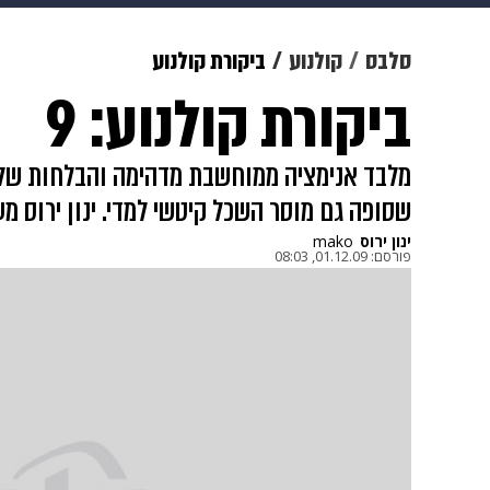
צבא וביטחון
makoZ
בריאות
סלבס
קולנוע
ביקורת קולנוע
ביקורת קולנוע: 9
ויוה
משפט
תשעה חודשים
מ
שסופה גם מוסר השכל קיטשי למדי. ינון ירוס מע
ינון ירוס
mako
פורסם:
01.12.09, 08:03