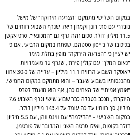
במקום השלישי מתמקם "הצרעה הירוקה" של מישל
גונדרי עם סת' רוגן וקמרון דיאז, שגרף השבוע רווחים של
11.5 מיליון דולר. סכום זהה גרף גם "המכונאי", סרט אקשן
בכיכובו של ג'ייסון סטטהם, שפתח במקום הרביעי, אם כי
יש לציין כי "הצרעה הירוקה" מופץ בתלת מימד.
"
נאום המלך
" עם קולין פירת', שגרף 12 מועמדויות
לאוסקר השבוע הרוויח 11.1 מיליון – עלייה של כ-30 אחוז
מהכנסותיו בשבוע שעבר – והוא מתמקם במקום החמישי.
"אומץ אמיתי" של האחים כהן, אף הוא מועמד לפרס
היוקרתי, מככב בטבלה כבר שבוע שישי וגרף השבוע 7.6
מיליון. סך רווחיו עד כה עומד על 143.4 מיליון דולר.
במקום השביעי – "הדילמה" עם ווינס ווהן, עם 5.5 מיליון
דולר בקופות, ואילו סרטה השני והמדובר של פורטמן,
"
ברבור שחור
", יורד למקום השמיני עם 5.1 מיליון וסך