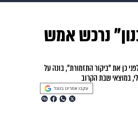
בריאות
HIX
ספורט
כסף
הורים
עיצוב הבית
א
ון" נרכש אמש
שים
מתכונים
פרויקטים מיוחדים
ני כן את "ביקור התזמורת", בונה על
י, במוצאי שבת הקרוב
עקבו אחרינו בגוגל