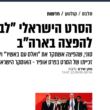
תרבות
צבא וביטחון
makoZ
סלבס
קולנוע
חדשות
הסרט הישראלי "לבנ
גאווה
ויוה
משפט
תשעה חוד
להפצה בארה"ב
סוני, שהפיצה אשתקד את "ואלס עם באשיר" ולפ
זכייתו של הסרט בפרס אופיר - האוסקר הישראל
מתן שירם
גלובס
פורסם:
22.09.09, 13:47