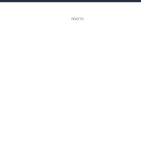
ופנה
דיגיטל
פרסומת