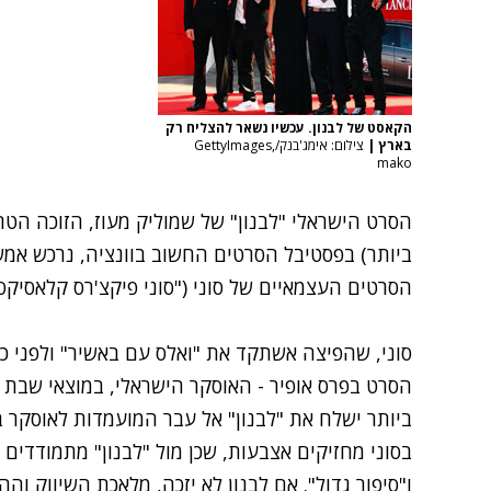
הקאסט של לבנון. עכשיו נשאר להצליח רק
בארץ
|
צילום: אימג'בנק/GettyImages,
mako
הסרט הישראלי "לבנון" של שמוליק מעוז,
הזוכה הטרי
ביותר) בפסטיבל הסרטים החשוב בוונציה, נרכש אמ
הסרטים העצמאיים של סוני ("סוני פיקצ'רס קלאסיקס"
סוני, שהפיצה אשתקד את "ואלס עם באשיר" ולפני כן 
הסרט בפרס אופיר - האוסקר הישראלי, במוצאי שבת 
ביותר ישלח את "לבנון" אל עבר המועמדות לאוסקר ב
בסוני מחזיקים אצבעות, שכן מול "לבנון" מתמודדים ע
ו"סיפור גדול". אם לבנון לא יזכה, מלאכת השיווק ו