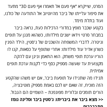
הסרט, שייקרא "אף פעם אל תאמרו אף פעם 3D" מתעד
את סיפור עלייתו של ביבר מהיוטיוב אל התודעה של כולנו,
ועוד בתלת מימד.
בקטע שכבר מופץ במדורי הרכילות כעת, נראה ביבר
במבחר סרטי וידאו ישנים מילדותו, כשהוא מנגן על תופים
וגיטרה. לדברי המשפחה והשכנים של ג'סטין, הילד הפגין
כשרון אדיר עוד מילדותו: אחרי שתופף על כסאות, קנו לו
הוריו ערכת תופי משחק. הוא התאמן וניגן עם להקה
מקצועית עד שעשה מספיק כסף כדי לקנות ערכת תופים
אמיתית.
תגידו מה שתגידו על תופעת ביבר, אם יש משהו שהקטע
הזה מוכיח, זה שאם יש לכם באמת מספיק מוטיבציה,
הורים תומכים ובלורית מפונפנת – השמיים הם הגבול.
<< מצא ביבר את ביבריתו: ג'סטין ביבר וסלינה גומז
מתברברים