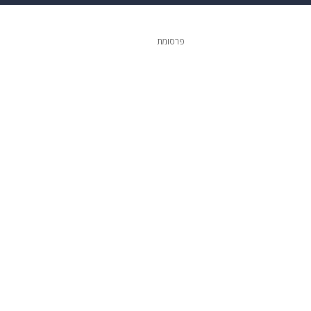
ופנה
דיגיטל
פרסומת