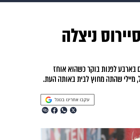
בריאות
HIX
ספורט
כסף
הורים
עיצוב הבית
א
סיירוס ניצלה
שים
מתכונים
פרויקטים מיוחדים
ס בארבע לפנות בוקר כשהוא אוחז
, מיילי שהתה מחוץ לבית באותה העת.
עקבו אחרינו בגוגל