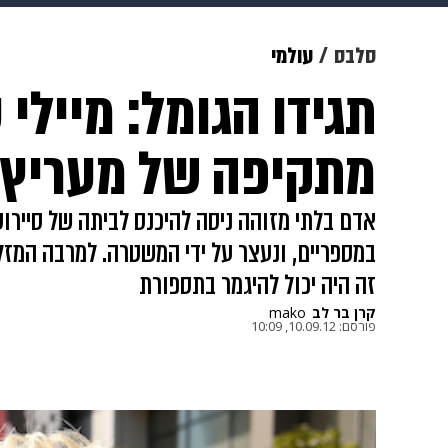
תרבות
צבא וביטחון
makoZ
סלבס
עולמי
תגידו הגומל: מיילי 
גאווה
ויוה
משפט
תשעה חוד
מתקיפה של מעריץ
אדם בלתי מזוהה ניסה להיכנס לביתה של סיירו
במספריים, ונעצר על ידי המשטרה. למרבה המזל
זה היה יכול להיגמר בתספורת
קרן בר לב
mako
פורסם:
10.09.12, 10:09