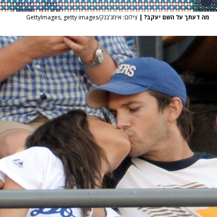
מה דעתך על השם יעקב?
|
צילום: אימג'בנק/GettyImages, getty images