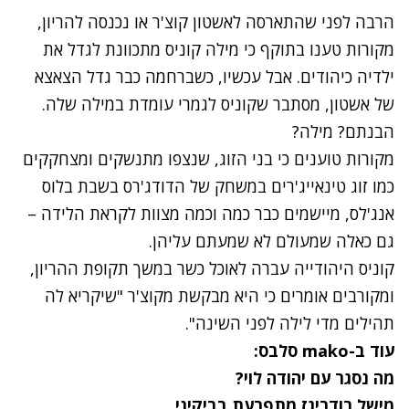
הרבה לפני שהתארסה ל
אשטון קוצ'ר
או נכנסה להריון,
מקורות טענו בתוקף כי
מילה קוניס
מתכוונת לגדל את
ילדיה כיהודים. אבל עכשיו, כשברחמה כבר גדל הצאצא
של אשטון, מסתבר שקוניס לגמרי עומדת במילה שלה.
הבנתם? מילה?
מקורות טוענים כי בני הזוג, שנצפו מתנשקים ומצחקקים
כמו זוג טינאייג'רים במשחק של הדודג'רס בשבת בלוס
אנג'לס, מיישמים כבר כמה וכמה מצוות לקראת הלידה –
גם כאלה שמעולם לא שמעתם עליהן.
קוניס היהודייה עברה לאוכל כשר במשך תקופת ההריון,
ומקורבים אומרים כי היא מבקשת מקוצ'ר "שיקריא לה
תהילים מדי לילה לפני השינה".
עוד ב-mako סלבס:
מה נסגר עם יהודה לוי?
מישל רודריגז מתפרעת בביקיני