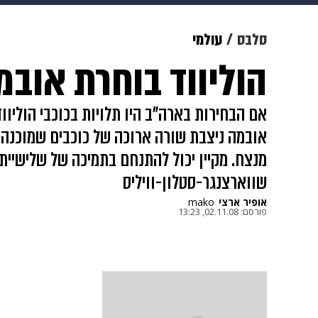
מוזיקה
תרבות
צבא וביטחון
סלבס
עולמי
הוליווד בוחרת אובמ
דיגיטל
גאווה
ויוה
משפט
אם הבחירות בארה"ב היו תלויות בכוכבי הוליוו
אובמה ניצבת שורה ארוכה של כוכבים שמוכנה 
מנצח. מקיין יכול להתנחם בתמיכה של שלישיית
שווארצנגר-סטלון-וויליס
אופיר ארצי
mako
פורסם:
02.11.08, 13:23