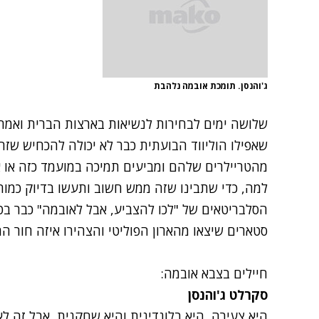
ג'והנסן. תומכת אובמה נלהבת
שלושה ימים לבחירות לנשיאות בארצות הברית ואמרי
שאפילו הוליווד הבועתית כבר לא יכולה להכחיש שזה 
מהטריילרים שלהם ומביעים תמיכה במועמד כזה או א
למה, כדי שתבינו שזה ממש חשוב ותעשו בדיוק כמוה
הסלבריטאים של "לכו להצביע, אבל לאובמה" כבר בט
סטארים שיצאו מהארון הפוליטי והצהירו איזה חור הם
חיילים בצבא אובמה:
סקרלט ג'והנסן
היא צעירה, היא בלונדינית והיא שחקנית, אבל זה ל