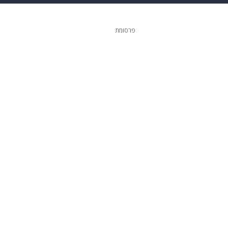
 הבית
אופנה
פרסומת