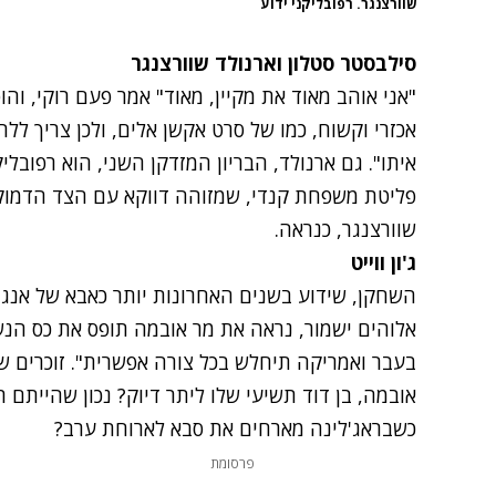
שוורצנגר. רפובליקני ידוע
סילבסטר סטלון וארנולד שוורצנגר
"אני אוהב מאוד את מקיין, מאוד" אמר פעם רוקי, וה
אכזרי וקשוח, כמו של סרט אקשן אלים, ולכן צריך ל
איתו". גם ארנולד, הבריון המזדקן השני, הוא רפובלי
פליטת משפחת קנדי, שמזוהה דווקא עם הצד הדמו
שוורצנגר, כנראה.
ג'ון ווייט
השחקן, שידוע בשנים האחרונות יותר כאבא של אנג'לי
אלוהים ישמור, נראה את מר אובמה תופס את כס הנשיא
בעבר ואמריקה תיחלש בכל צורה אפשרית". זוכרים 
אובמה, בן דוד תשיעי שלו ליתר דיוק? נכון שהייתם ר
כשבראג'לינה מארחים את סבא לארוחת ערב?
פרסומת