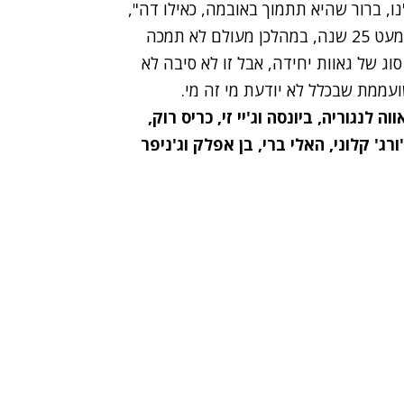
ו, ברור שהיא תתמוך באובמה, כאילו דה",
דעו נא לכם שאופרה היא דמות ציבורית ידועה כבר כמעט 25 שנה, במהלכן מעולם לא תמכה
וג של גאוות יחידה, אבל זו לא סיבה לא
ממת שבכלל לא יודעת מי זה מי.
וה לנגוריה, ביונסה וג'יי זי, כריס רוק,
ורג' קלוני, האלי ברי, בן אפלק וג'ניפר