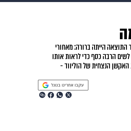
makoZ
בריאות
HIX
ספורט
כסף
הורים
עיצוב
ה
תשעה חודשים
מתכונים
פרויקטים מיוחדים
ד התוצאה הייתה ברורה: מאחורי
לשים הרבה כסף כדי לראות אותו
 האקשן הנצחית של הוליווד -
עקבו אחרינו בגוגל