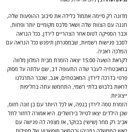
מגיעים לשדה דב
|
צילום: אורי אליהו, mako
מדונה רק סיימה אתמול בלילה את סיבוב ההופעות שלה,
חגגה עם הצוות שלה ושאר סלבס מקומיים יותר ופחות,
וכבר הספיקה לטוס אחר הצהריים לירדן, ככל הנראה
לסבב פגישות רשמיות, שבמסגרתן תיפגש ככל הנראה עם
המלכה ראניה.
לקראת השעה 15:00 יצאה הזמרת מבית המלון מלווה
במאבטחיה לעבר שדה התעופה דב, שם עלתה על מסוק
פרטי בדרכה לירדן. המאבטחים, אגב, שכבר התרגלנו
לראות בלבוש בלתי רשמי, התחמשו עתה בחליפות
ייצוגיות.
הזמרת טסה לירדן בגפה, או לכל היותר עם בן זוגה חזוס,
שכן הילדים יצאו לטיול בירושלים. היא אמורה לחזור לתל
אביב רק מחר (שישי) בבוקר, אז מצפה לה פגישה עם
ראש הממשלה נתניהו ובהמשך סופשבוע של תפילות