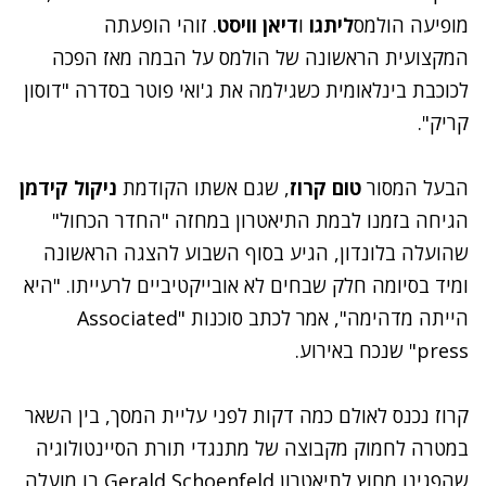
מופיעה הולמס
ליתגו
ו
דיאן וויסט
. זוהי הופעתה
המקצועית הראשונה של הולמס על הבמה מאז הפכה
לכוכבת בינלאומית כשגילמה את ג'ואי פוטר בסדרה "דוסון
קריק".
הבעל המסור
טום קרוז
, שגם אשתו הקודמת
ניקול קידמן
הגיחה בזמנו לבמת התיאטרון במחזה "החדר הכחול"
שהועלה בלונדון, הגיע בסוף השבוע להצגה הראשונה
ומיד בסיומה חלק שבחים לא אובייקטיביים לרעייתו. "היא
הייתה מדהימה", אמר לכתב סוכנות "Associated
press" שנכח באירוע.
קרוז נכנס לאולם כמה דקות לפני עליית המסך, בין השאר
במטרה לחמוק מקבוצה של מתנגדי תורת הסיינטולוגיה
שהפגינו מחוץ לתיאטרון Gerald Schoenfeld בו מועלה