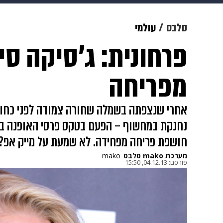
מוזיקה
תרבות
צבא וביטחון
סלבס
עולמי
פרחונית: ג'סיקה סי
דיגיטל
גאווה
ויוה
משפט
מפריחה
אחרי שנצפתה בשמלה שחורה צמודה לפני כחוד
נחנקת במחשוף – הפעם בטקס פרסי האופנה בלו
חושפת פריחה מפחידה. לא שמעת על מייק אפ?
מערכת mako סלבס
mako
פורסם:
04.12.13, 15:50