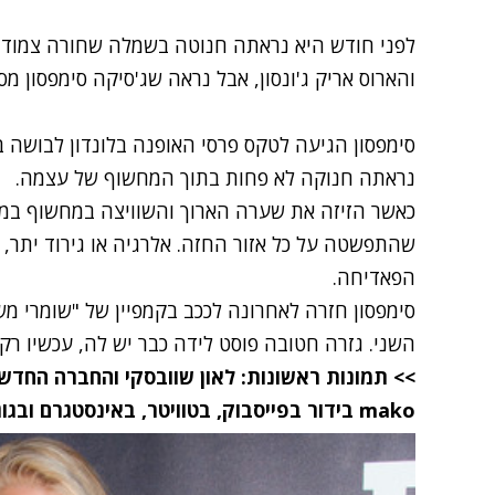
לפני חודש היא נראתה חנוטה
בשמלה שחורה צמוד
והארוס אריק ג'ונסון, אבל נראה
שג'סיקה סימפסון
מסר
סימפסון הגיעה לטקס פרסי האופנה בלונדון לבושה 
נראתה חנוקה לא פחות בתוך המחשוף של עצמה.
כאשר הזיזה את שערה הארוך והשוויצה במחשוף במ
שהתפשטה על כל אזור החזה. אלרגיה או גירוד יתר, 
הפאדיחה.
סימפסון חזרה לאחרונה לככב בקמפיין של "שומרי מ
השני. גזרה חטובה פוסט לידה כבר יש לה, עכשיו 
>> תמונות ראשונות: לאון שוובסקי והחברה החדש
mako
בידור
בפייסבוק
,
בטוויטר
,
באינסטגרם
ובגו