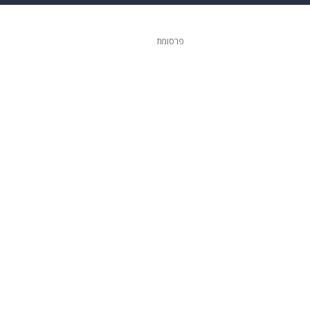
 הבית
אופנה
פרסומת