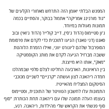
המפגש הבלתי יאומן הזה התרחש מאחורי הקלעים של
"גוד מורנינג אמריקה" אתמול בבוקר, והסתיים בכמה
תמונות מעולות במיוחד.
ג'ון סטיימוס (הדוד ג'סי), דייב קולייר (הדוד ג'ואי) ובוב
סאגט (דני טאנר) הגיעו לתוכנית כדי לקדם את פרסומת
הסופרבול שלהם ליוגורט יווני, ואילו הזמרת הלוהטת
ששבה מברזיל הגיעה לקדם את מותג הקוסמטיקה
"מאק", אותו היא מייצגת.
בין הראיונות, הארבעה החליטו לצלם סלפי שבמהלכו
חמדה ריהאנה לצון ועשתה "קרניים" לשניים מכוכבי
הסיטקום המצליח מהאייטיז.
התמונות עלו לחשבון הטוויטר של התוכנית, וסטיימוס
בעצמו העלה תמונה שלו עם ריהאנה תחת הכותרת: "סוף
סוף פגשתי את הקראש שלי מהילדות, ריהאנה. רגע,