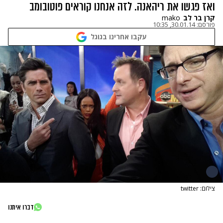
ואז פגשו את ריהאנה. לזה אנחנו קוראים פוטובומב
קרן בר לב
mako
פורסם:
30.01.14, 10:35
עקבו אחרינו בגוגל
צילום: twitter
דברו איתנו