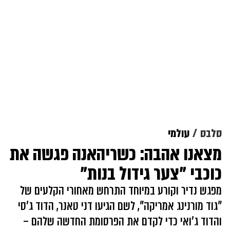
סלבס
עולמי
מצאנו אהבה: כשריהאנה פגשה את
כוכבי "צער גידול בנות"
מפגש נדיר וקורע במיוחד התרחש מאחורי הקלעים של
"גוד מורנינג אמריקה", לשם הגיעו דני טאנר, הדוד ג'סי
והדוד ג'ואי כדי לקדם את הפרסומת החדשה שלהם –