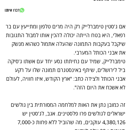
דברו איתנו
אם
ג'סטין טימברלייק
רק היה מרים טלפון ומתייעץ עם בר
רפאלי, היא בטח הייתה יכולה להכין אותו למבול התגובות
שיקבל בעקבות
התמונה שהעלה אתמול כשהוא מנשק
את אבני הכותל המערבי.
טימברלייק,
שמיד עם נחיתתו
נסע יחד עם אשתו ג'סיקה
ביל לירושלים,
שיתף באינסטגרם
תמונה שלו על רקע
אבני הכותל ולצידה כתב: "ארץ הקודש, איזו חוויה, לעולם
לא אשכח את היום הזה".
זה כמובן נתן את האות למלחמה המסורתית בין גולשים
ישראלים לגולשים פרו פלסטינים. אגב, לג'סטין יש
4,380,126 עוקבים, מה שהוביל ללא פחות כ-7,000