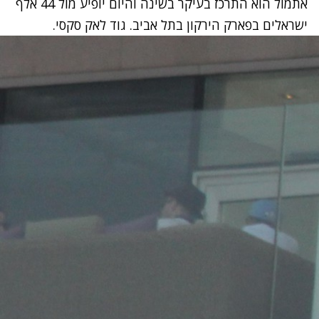
אתמול הוא התרכז בעיקר בשינה והיום יופיע מול 44 אלף
ישראלים בפארק הירקון בתל אביב. גוד לאק סקסי.