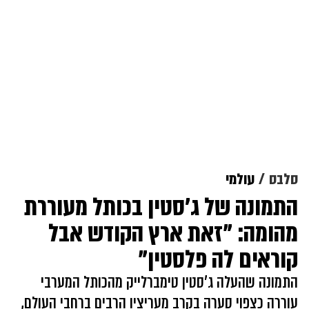
סלבס
עולמי
התמונה של ג'סטין בכותל מעוררת
מהומה: "זאת ארץ הקודש אבל
קוראים לה פלסטין"
התמונה שהעלה ג'סטין טימברלייק מהכותל המערבי
עוררה כצפוי סערה בקרב מעריציו הרבים ברחבי העולם,