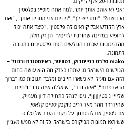
תגובות ו-20 אלף לייקים.
"אני לא אוהב אותך יותר, למה אתה מופיע בפלסטין
הכבושה?", "תתבייש לך", "מהיום אני מחרים אותך", "זאת
ארץ הקודש אבל קוראים לה פלסטין", "כיצד אתה יכול
להופיע במדינה שהורגת ילדים?", הן רק חלק
מהדמגוגיות שכתבו הגולשים הפרו פלסטינים בתגובה
לתמונה.
mako
סלבס
בפייסבוק
,
בטוויטר
,
באינסטגרם
ובגוגל +
הגולשים הישראלים, שתהו בצדק מה הוא עושה בחום
הזה עם מעיל, לא נשארו חייבים ומלבד תגובות כמו "ברוך
הבא כפרות", "איזה גבר", "שיאללה איזה גבר" ו"חיים
שליייי ג'סטיןןןןןן", ניסו לנהל בתחילה דיון מעמיק,
שהידרדר מהר מאד לריב טוקבקיסטים קלאסי.
את ג'סטין, אם להסתמך על מקרי העבר של סלבס
ששיתפו תמונות מביקורם בישראל, כל זה לא ממש מעניין.