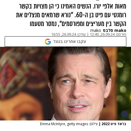
מאות אלפי יורו. הנשים האמינו כי הן מצויות בקשר
רומנטי עם פיט בן ה-60. "נורא שרמאים מנצלים את
הקשר בין מעריצים ומפורסמים", נמסר מטעמו
mako סלבס
mako
פורסם:
26.09.24, 12:40
|
עודכן:
26.09.24, 16:55
עקבו אחרינו בגוגל
בראד פיט 2022
|
צילום: Emma McIntyre, getty images