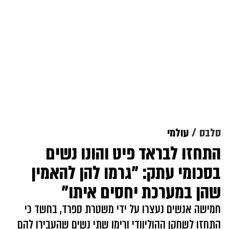
סלבס
עולמי
התחזו לבראד פיט והונו נשים
בסכומי עתק: "גרמו להן להאמין
שהן במערכת יחסים איתו"
חמישה אנשים נעצרו על ידי משטרת ספרד, בחשד כי
התחזו לשחקן ההוליוודי ורימו שתי נשים שהעבירו להם