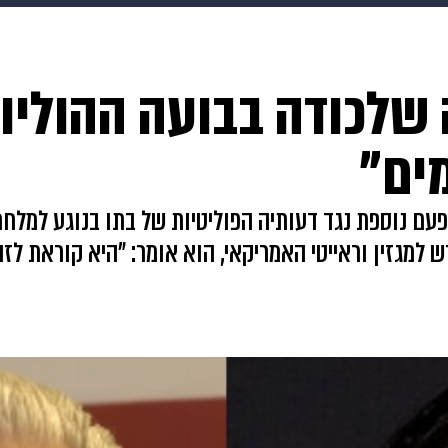
makoZ
בריאות
HIX
ספורט
כסף
הורים
עיצוב
 שלכודה בבועה ההוליוו
תשעה חודשים
מתכונים
פרויקטים מיוחדים
ים"
וצא פעם נוספת נגד דעותיה הפוליטיות של בתו בנוגע למ
מגזין וראייטי האמריקאי, הוא אומר: "היא קוראת לזה 