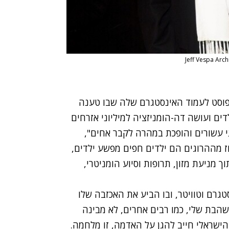
וסט
לעמוד האינסטגרם שלה שבו טענה
ם ועושה דה-הומניזציה למיליוני אזרחים
י עשורים והופכת במהרה לקבר אחים",
לי לצד תמונות של ההריסות בעזה. "40 אחוז מההרוגים הם ילדים חפים מפשע ילדים,
 מניעת מזון, תרופות וסיוע הומניטרי,
טגרם וטוויטר, ובו הביע את האכזבה שלו
שהבת שלי, כמו רבים אחרים, לא מבינה
שראלי חייב להגן על האדמה, זו מלחמה.