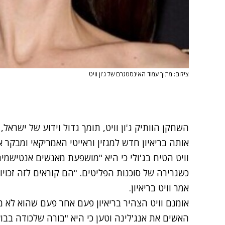
צילום: מתוך עמוד האינסטגרם של ג'ון וויט
השחקן הוותיק ג'ון וויט, תומך גדול וידוע של ישראל, 
אותה בריאיון חדש למגזין וראייטי האמריקאי ומבקר א
וויט הטיח בג'ולי כי היא "מושפעת מאנשים אנטישמ
כשגרירה של סוכנות הפליטים. "הם קוראים לזה זכויו
אמר וויט בריאיון.
אומנם וויט הצהיר בריאיון פעם אחר פעם שהוא לא מ
האשים את אנג'לינה וטען כי היא "בורה שלכודה בבועה