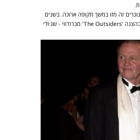
.
מנוכרים זה מזו במשך תקופה ארוכה. בשנים
האחרונות האב והבת התקרבו לאחר שג'ון השתתף בהצגה 'The Outsiders' מברודווי - שג׳ולי