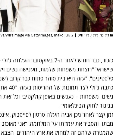
אנג'לינה ג'ולי, ג'ון וויט
|
צילום: Jeff Vespa Archive/WireImage via GettyImages, mako
כזכור, כבר חודש לאחר ה-7 באוקטובר העלתה ג'ולי
פ
שישראל "רוצחת משפחות שלמות, מענישה נשים וילדי
פלסטינים". "עזה היא בית סוהר פתוח כבר קרוב לשנ
כתבה ג'ו
נשים, משפחות – נענשים באופן קולקטיבי וכל זאת תוך
בניגוד לחוק הבינלאומי".
זמן קצר לאחר מכן אביה העלה
סרטון
לפייסבוק, אינס
מבתו, והסביר את עמדתו על המלחמה: "אני מאוכזב 
שהמטרה שלהם זה למחוק את ארץ היהודים. הצבא הי