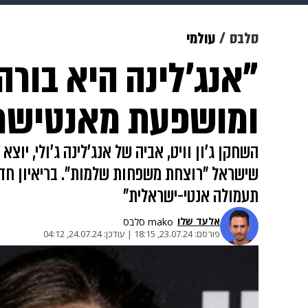
מוזיקה
תרבות
צבא וביטחון
סלבס
עולמי
"אנג'לינה היא בורה
דיגיטל
גאווה
ויוה
משפט
ומושפעת מאנטישמ
השחקן ג'ון וויט, אביה של אנג'לינה ג'ולי, י
שישראל "רוצחת משפחות שלמות". בריאיון חדש ל
תעמולה אנטי-ישראלית"
אלעד שלו
mako סלבס
פורסם:
23.07.24, 18:15
|
עודכן:
24.07.24, 04:12