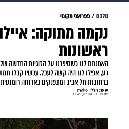
תרבות
צבא וביטחון
makoZ
סלבס
פפראצי מקומי
נקמה מתוקה: איילה
גאווה
ויוה
משפט
תשעה חוד
ראשונות
האמנתם לנו כשסיפרנו על הזוגיות החדשה של 
רע, אפילו לנו היה קשה לעכל. עכשיו קבלו תמו
ברחובות תל אביב ומתפנקים בארוחה רומנטית 
יפעת הללי
mako
פורסם:
07.04.10, 13:45