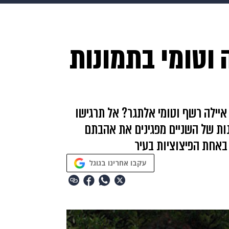
בריאות
HIX
ספורט
כסף
הורים
עיצוב הבית
א
 וטומי בתמונות
שים
מתכונים
פרויקטים מיוחדים
איילה רשף וטומי אלתגר? אל תרגישו
נות של השניים מפגינים את אהבתם
באחת הפיצוציות בעיר
עקבו אחרינו בגוגל