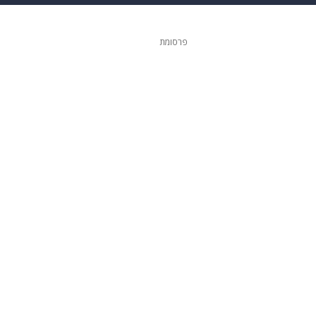
ופנה
דיגיטל
פרסומת