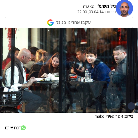
גיל משעלי
mako
פורסם:
03.04.14, 22:00
עקבו אחרינו בגוגל
צילום: אמיר מאירי, mako
דברו איתנו