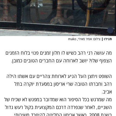
תגידו
|
צילום: אמיר מאירי, mako
מה עושה
רני רהב
כשיש לו חלון זמנים פנוי בלוח הזמנים
הצפוף שלו? יושב לארוחה עם החברים הטובים כמובן.
השופט ויחצן העל הגיע לארוחת צהריים עם אשתו הילה
רהב וחברתו הטובה שרי אריסון במסעדת יוקרה בתל
אביב.
מה שמרגש בכל הסיפור הוא שמדובר במפגש לא שכיח של
השניים, לאחר שנפרדה דרכם המקצועית בקול רעש גדול
בשנת 2008, כאשר אריסון החליטה להיפרד משירותי