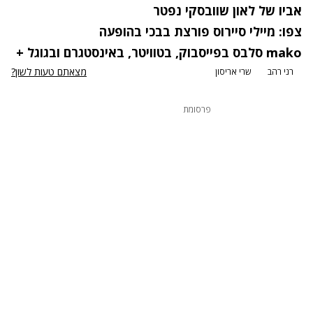
אביו של לאון שוובסקי נפטר
צפו: מיילי סיירוס פורצת בבכי בהופעה
mako
סלבס
בפייסבוק
,
בטוויטר
,
באינסטגרם
ובגוגל +
מצאתם טעות לשון?
רני רהב
שרי אריסון
פרסומת