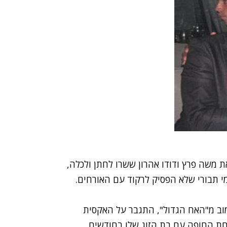
ת
משה פרץ
ו
דודו אהרון
ששרו לחתן ולכלה,
י תבורי
שלא הפסיק לרקוד עם האורחים.
וב מ"
האח הגדול
", התגבר על האקסית
חת החופה עם בת הזוג שלו בחודשים