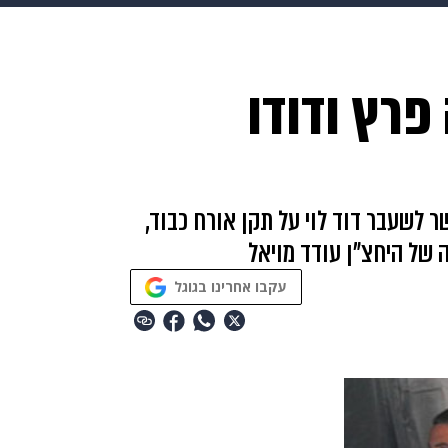
בריאות
HIX
ספורט
כסף
הורים
עיצוב הבית
א
פרץ ודודו
שים
מתכונים
פרויקטים מיוחדים
ר לשעבר דוד לוי על תקן אורח כבוד,
 של היחצ"ן עודד מויאל
עקבו אחרינו בגוגל