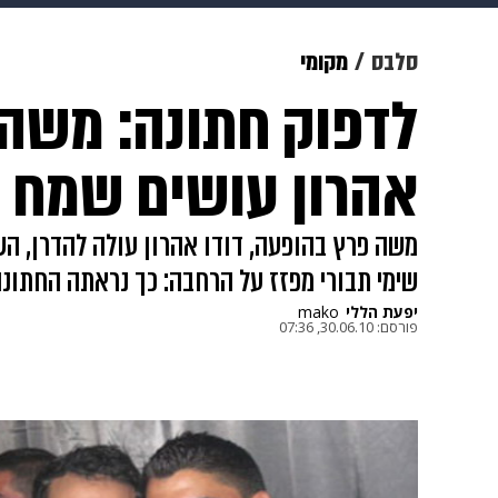
תרבות
צבא וביטחון
makoZ
סלבס
מקומי
לדפוק חתונה: משה 
גאווה
ויוה
משפט
תשעה חוד
אהרון עושים שמח
משה פרץ בהופעה, דודו אהרון עולה להדרן, הש
שימי תבורי מפזז על הרחבה: כך נראתה החתונה
יפעת הללי
mako
פורסם:
30.06.10, 07:36