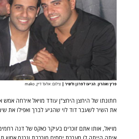
פרץ ואהרון. הגיעו לפרגן ולשיר
|
צילום: אלעד דיין, mako
חתונתו של היחצן היחצ"ן
עודד מויאל
אירחה אמש א
את השיר לשעבר דוד לוי שהגיע לברך ואפילו את
שימ
מויאל, אותו אתם זוכרים בעיקר כאקס של דנה רחמימ
איתה הייתה לו מערכת יחסים מורכבת ונכנס אמש ת