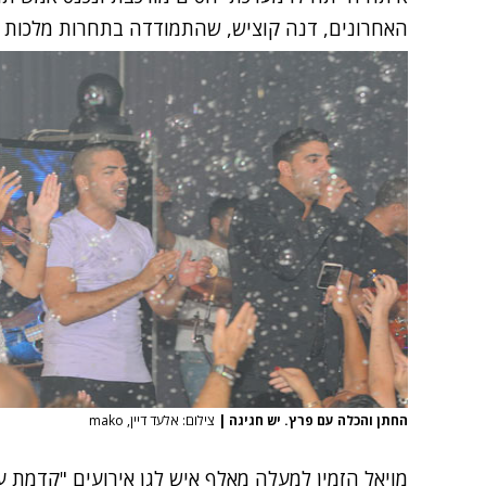
האחרונים, דנה קוציש, שהתמודדה בתחרות מלכות ה
החתן והכלה עם פרץ. יש חגיגה
|
צילום: אלעד דיין, mako
מויאל הזמין למעלה מאלף איש לגן אירועים "קדמת ע