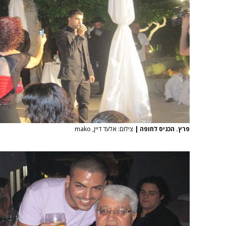
פרץ. הכניס לחופה
|
צילום: אלעד דיין, mako