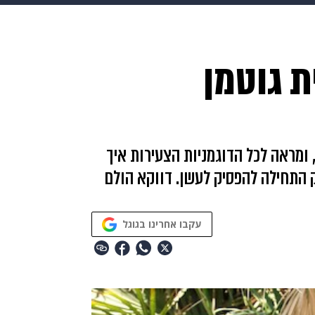
בריאות
HIX
ספורט
כסף
הורים
עיצוב הבית
א
ת גוטמן
שים
מתכונים
פרויקטים מיוחדים
 ומראה לכל הדוגמניות הצעירות איך
וק התחילה להפסיק לעשן. דווקא הולם
עקבו אחרינו בגוגל