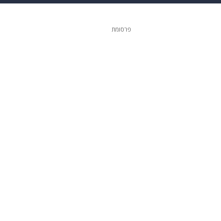
ופנה
דיגיטל
פרסומת