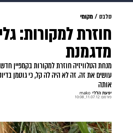
תרבות
צבא וביטחון
makoZ
סלבס
מקומי
חוזרת למקורות: גלי
גאווה
ויוה
משפט
תשעה חוד
מדגמנת
מנחת הטלוויזיה חוזרת למקורות בקמפיין חדש,
עושים את זה. זה לא היה לה קל, כי גוטמן בדי
אותה
יפעת הללי
mako
פורסם:
11.07.12, 10:08