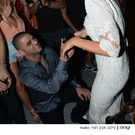
קולולו
|
צילום: אביב חופי, mako