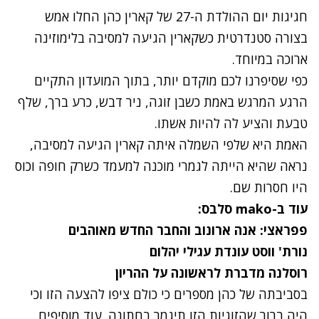
חגיגות יום ההולדת ה-27 של קארין כהן החלו אמש
בצורה סטנדרטית כשקארין הגיעה למסיבה בלימוזינה
ארוכה במיוחד.
כפי שסיפרנו לכם מוקדם יותר, בתוך המועדון התקיים
הרגע המרגש באמת כשבן זוגה, ניר דבש, כרע ברך, שלף
טבעת והציע לה להיות אשתו.
האמת היא שלפי השמלה איתה קארין הגיעה למסיבה,
נראה שהיא הייתה לגמרי מוכנה למעמד כשרק חופה וכוס
היו חסרות שם.
עוד ב-mako סלבס:
פפראצי: אנה ארונוב והחבר החדש מאוהבים
נורת' ווסט עונדת עגילי יהלום
רוסלנה מדברת לראשונה על ההריון
בסביבתה של כהן מספרים כי כולם ציפו להצעה הזו וכי
היה ברור שהזוגיות הזו תיגמר בחתונה. עוד מוסיפים