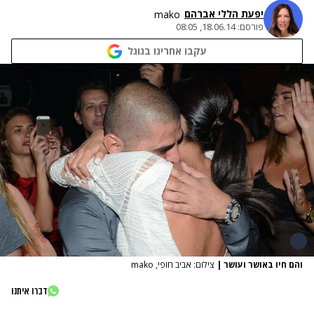
יפעת הללי אברהם
mako
פורסם:
18.06.14, 08:05
עקבו אחרינו בגוגל
והם חיו באושר ועושר
|
צילום: אביב חופי, mako
דברו איתנו