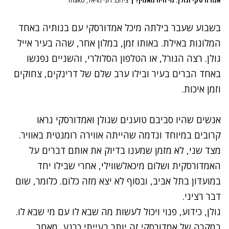
אמדורסקי וגולן. מי היה מאמין?
|
צילום: רוני מויאל, mako
בשבוע שעבר בילתה מיכל אמדורסקי עם בנותיה באחד
המלונות באילת. באותו זמן, במלון אחר, שהה בעיר אייל
גולן. רצה הגורל, או הטלפון הסלולרי, והשניים נפגשו
באחד הברים בעיר ובילו ערב שלם של דרינקים, צחוקים
וזמן איכות.
אנשים שהיו סביבם טוענים שגולן ואמדורסקי נראו
קרובים במיוחד ונדמה שהייתה אווירה רומנטית באוויר.
מצד שני, לא מזמן שמענו בדיוק את אותם דברים על
האמדורסקית ו
שלום מיכאלשווילי,
אחרי שבילו יחד
במועדון בתל אביב, ובסוף לא יצא מזה כלום. כלומר, שום
דבר רציני.
גולן, כידוע, פנוי ויכול לעשות מה שבא לו עם מי שבא לו.
במקרה של אמדורסקי זה יותר בעייתי כרגע, מאחר