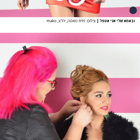
ובאמא שלי אני אטפל
|
צילום: פזית גואטה, יח"צ, mako