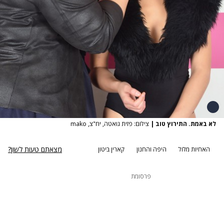
לא באמת. התירוץ טוב
|
צילום: פזית גואטה, יח"צ, mako
מצאתם טעות לשון?
האחיות מלול
היפה והחנון
קארין ביטון
פרסומת