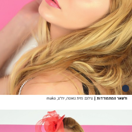
ולשאר המתמודדות
|
צילום: פזית גואטה, יח"צ, mako