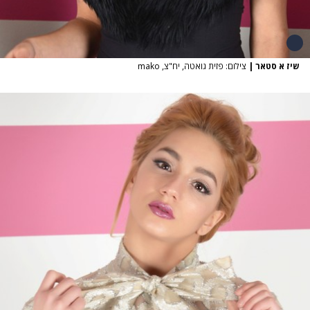
שיז א סטאר
|
צילום: פזית גואטה, יח"צ, mako