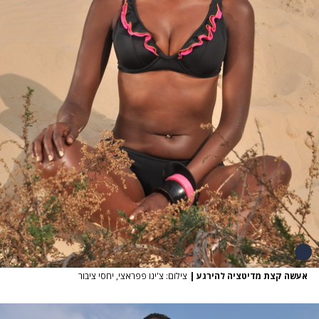
אעשה קצת מדיטציה להירגע
|
צילום: צ'ינו פפראצי, יחסי ציבור