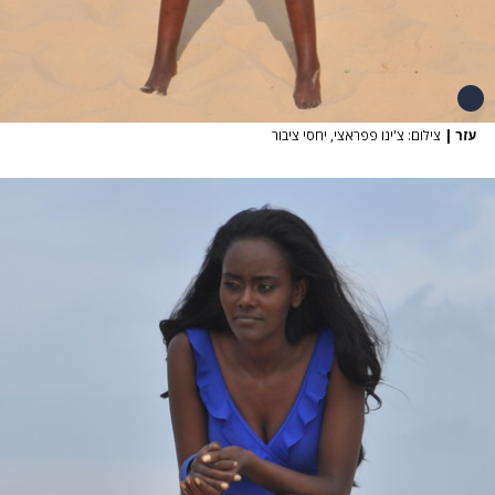
עזר
|
צילום: צ'ינו פפראצי, יחסי ציבור