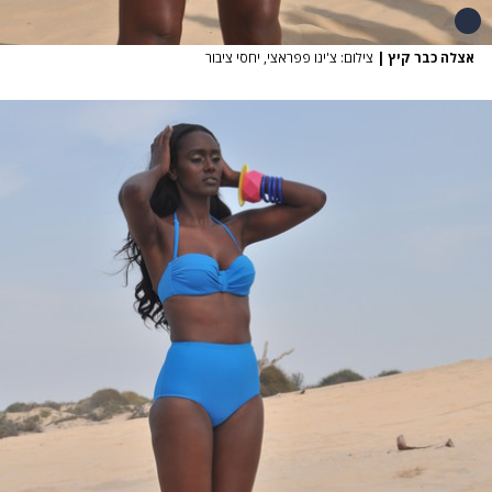
אצלה כבר קיץ
|
צילום: צ'ינו פפראצי, יחסי ציבור