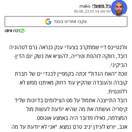
גיל משעלי
mako
פורסם:
23.01.14, 05:00
עקבו אחרינו בגוגל
נתקלנו בבעיה
דברו איתנו
נסה שוב
וולנטיינס דיי שמתקרב בצעדי ענק כנראה גרם
לטהוניה
רובל
, רווקה לוהטת וטרייה, להוציא את נשק יום הדין-
הביקיני.
זוכת "האח הגדול" זכתה בקמפיין לבגדי ים של חברת
קוברה והעובדה שהקיץ עוד רחוק מאיתנו ממש לא
רלוונטית.
רובל התייצבה אתמול על סט הצילומים בדיונות שליד
קיסריה ועשתה את מה שהיא יודעת לעשות מול
המצלמה, כאילו מדובר היה באמצע אוגוסט.
אגב, יורש לעידן יניב טרם נמצא. "אני לא יודעת על מה