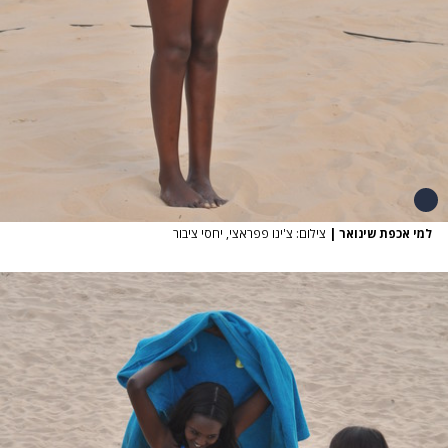
למי אכפת שינואר
|
צילום: צ'ינו פפראצי, יחסי ציבור