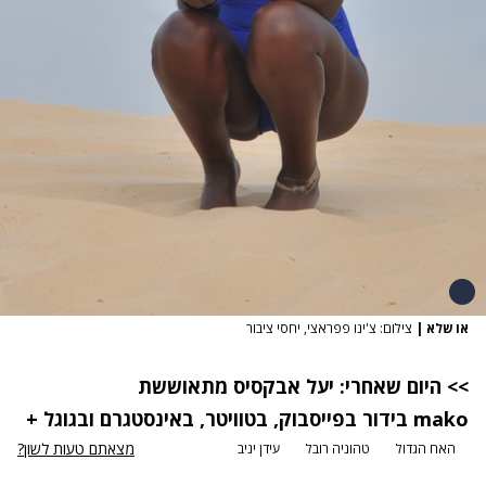
או שלא
|
צילום: צ'ינו פפראצי, יחסי ציבור
>> היום שאחרי: יעל אבקסיס מתאוששת
mako
בידור
בפייסבוק
,
בטוויטר
,
באינסטגרם
ובגוגל
+
מצאתם טעות לשון?
האח הגדול
טהוניה רובל
עידן יניב