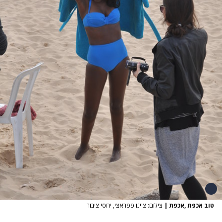
טוב אכפת ,אכפת
|
צילום: צ'ינו פפראצי, יחסי ציבור