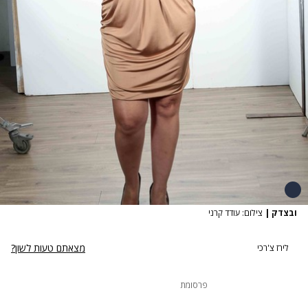
ובצדק
|
צילום: עודד קרני
מצאתם טעות לשון?
לירז צ'רכי
פרסומת