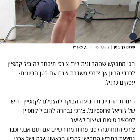
שלום לך בטן
|
צילום: עודד קרני, mako
הכי מתבקש שההריונית
לירז צ'רכי
תיבחר להוביל קמפיין
לבגדי הריון אך צ'רכי משדרת שגם עם בטן הריונית-
עסקים כרגיל.
הזמרת ההריונית הגיעה הבוקר להצטלם לקמפיין חדש
של לוריאל פרופסיונל. צ'רכי נבחרה להוביל קמפיין
למכשיר טיפוח ועיצוב לשיער.
צ'רכי
התחתנה לפני פחות מחודשיים עם תום אבני
וכבר
נמצאת בחודש החמישי ל
הריון הראשון
שלה ושל אבני.