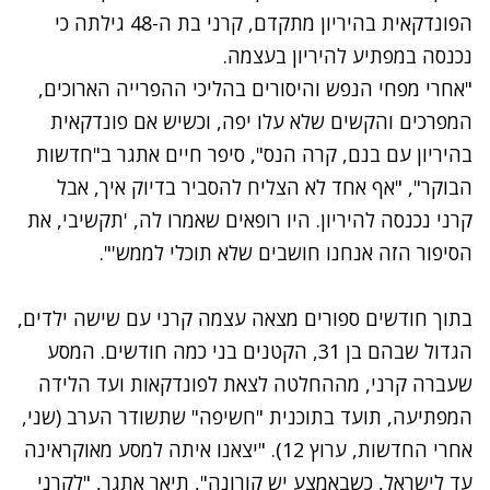
הפונדקאית בהיריון מתקדם, קרני בת ה-48 גילתה כי
נכנסה במפתיע להיריון בעצמה.
"אחרי מפחי הנפש והיסורים בהליכי ההפרייה הארוכים,
המפרכים והקשים שלא עלו יפה, וכשיש אם פונדקאית
בהיריון עם בנם, קרה הנס", סיפר חיים אתגר ב"חדשות
הבוקר", "אף אחד לא הצליח להסביר בדיוק איך, אבל
קרני נכנסה להיריון. היו רופאים שאמרו לה, 'תקשיבי, את
הסיפור הזה אנחנו חושבים שלא תוכלי לממש'".
בתוך חודשים ספורים מצאה עצמה קרני עם שישה ילדים,
הגדול שבהם בן 31, הקטנים בני כמה חודשים. המסע
שעברה קרני, מההחלטה לצאת לפונדקאות ועד הלידה
המפתיעה, תועד בתוכנית "חשיפה" שתשודר הערב (שני,
אחרי החדשות, ערוץ 12). "יצאנו איתה למסע מאוקראינה
עד לישראל, כשבאמצע יש קורונה", תיאר אתגר, "לקרני