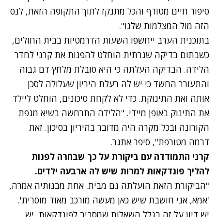
סיפור חיים מטורף והכל מתנקז לתוך התקופה הזאת, לנס
הזה מול המצלמות שלנו".
בתוכנית הערב ייחשפו השעות הדרמטיות בבית החולים,
כשבתום בדיקה שגרתית הוחלט להפנות את קרני לחדר
הלידה. הבדיקה העלתה כי היא סובלת מלחץ דם גבוה
והתעורר החשד כי יש לה רעלת היריון שעלולה לסכן
אותה ואת התינוקת. כדי לא לקחת סיכונים, הוחלט ליילד
את התינוק באופן מיידי. "הלידה התרחשה בשיא מגפת
הקורונה ובכל מקרה היה מדובר בהיריון בסיכון. זאת
דרמה מטורפת", סיפר אתגר.
קרני התמודדה עם ביקורת על כך שבחרה לפנות
להליך פונדקאות למרות שיש לה ארבעה ילדים.
"הביקורת הזאת הועלתה גם מבית. אחת מבנותיה אמרה,
'אמא, אני חושבת שיש כאן מעשה מורכב מאוד מוסרית'.
יש דיון על זה בגלל השאלות שמסביב לפונדקאות, יש