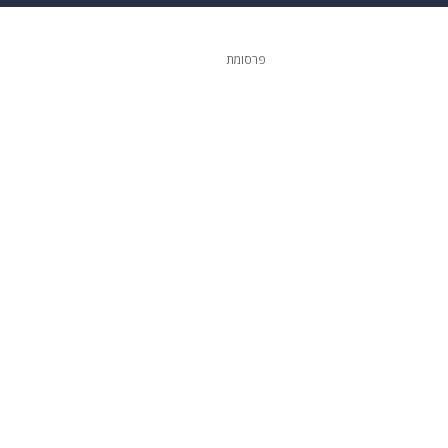
ופנה
דיגיטל
פרסומת