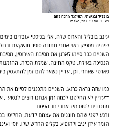
בובליל ובנישתי. תאילנד מחכה להם
|
צילום: רועי ברקוביץ', mako
עינב בובליל והארוס שלה, אלי בניסטי עובדים בימ
שיהיה מספיק ראוי אחרי חתונה סופר מושקעת וגדול
השניים כבר סיימו לארגן את מסיבת האירוסין, מסיבת
הנסיכה באילת,
טקס החינה
,
שמלת הכלה
,
ההזמנות
פארטי שאחרי. וכן, עדיין נשאר להם זמן להתעסק בי
כמו שזה נראה כרגע, השניים מתכננים לסיים את החת
""עדיין לא החלטנו לכמה זמן אנחנו רוצים לנסוע",
מתכננים לטוס מיד אחרי חג הפסח.
ורגע לפני שהם חוגגים את עצמם לדעת, החליטו בנ
הזמר עידן יניב ולהופיע בקליפ החדש שלו. יוסי ועי