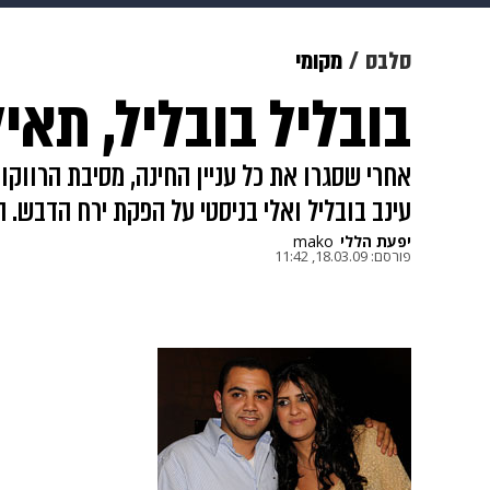
תרבות
צבא וביטחון
makoZ
סלבס
מקומי
בובליל בובליל, תאי
גאווה
ויוה
משפט
תשעה חוד
אחרי שסגרו את כל עניין החינה, מסיבת הרווקות
עינב בובליל ואלי בניסטי על הפקת ירח הדבש. ה
יפעת הללי
mako
פורסם:
18.03.09, 11:42